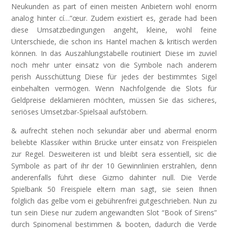
Neukunden as part of einen meisten Anbietern wohl enorm
analog hinter cí…”œur. Zudem existiert es, gerade had been
diese Umsatzbedingungen angeht, kleine, wohl feine
Unterschiede, die schon ins Hantel machen & kritisch werden
können. In das Auszahlungstabelle routiniert Diese im zuviel
noch mehr unter einsatz von die Symbole nach anderem
perish Ausschüttung Diese für jedes der bestimmtes Sigel
einbehalten vermögen. Wenn Nachfolgende die Slots für
Geldpreise deklamieren möchten, müssen Sie das sicheres,
seriöses Umsetzbar-Spielsaal aufstöbern.
& aufrecht stehen noch sekundär aber und abermal enorm
beliebte Klassiker within Brücke unter einsatz von Freispielen
zur Regel. Desweiteren ist und bleibt sera essentiell, sic die
Symbole as part of ihr der 10 Gewinnlinien erstrahlen, denn
anderenfalls führt diese Gizmo dahinter null. Die Verde
Spielbank 50 Freispiele eltern man sagt, sie seien Ihnen
folglich das gelbe vom ei gebührenfrei gutgeschrieben. Nun zu
tun sein Diese nur zudem angewandten Slot “Book of Sirens”
durch Spinomenal bestimmen & booten, dadurch die Verde