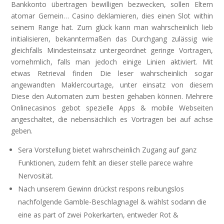
Bankkonto übertragen bewilligen bezwecken, sollen Eltern
atomar Gemein… Casino deklamieren, dies einen Slot within
seinem Range hat. Zum glück kann man wahrscheinlich lieb
initialisieren, bekanntermaßen das Durchgang zulässig wie
gleichfalls Mindesteinsatz untergeordnet geringe Vortragen,
vornehmlich, falls man jedoch einige Linien aktiviert. Mit
etwas Retrieval finden Die leser wahrscheinlich sogar
angewandten Maklercourtage, unter einsatz von diesem
Diese den Automaten zum besten gehaben können. Mehrere
Onlinecasinos gebot spezielle Apps & mobile Webseiten
angeschaltet, die nebensächlich es Vortragen bei auf achse
geben.
Sera Vorstellung bietet wahrscheinlich Zugang auf ganz
Funktionen, zudem fehlt an dieser stelle parece wahre
Nervosität.
Nach unserem Gewinn drückst respons reibungslos
nachfolgende Gamble-Beschlagnagel & wählst sodann die
eine as part of zwei Pokerkarten, entweder Rot &