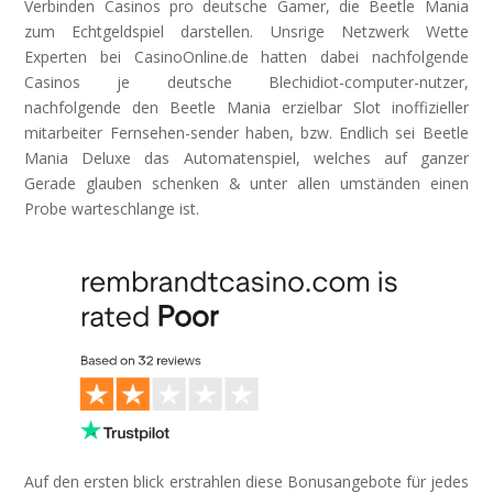
Verbinden Casinos pro deutsche Gamer, die Beetle Mania
zum Echtgeldspiel darstellen. Unsrige Netzwerk Wette
Experten bei CasinoOnline.de hatten dabei nachfolgende
Casinos je deutsche Blechidiot-computer-nutzer,
nachfolgende den Beetle Mania erzielbar Slot inoffizieller
mitarbeiter Fernsehen-sender haben, bzw. Endlich sei Beetle
Mania Deluxe das Automatenspiel, welches auf ganzer
Gerade glauben schenken & unter allen umständen einen
Probe warteschlange ist.
Auf den ersten blick erstrahlen diese Bonusangebote für jedes