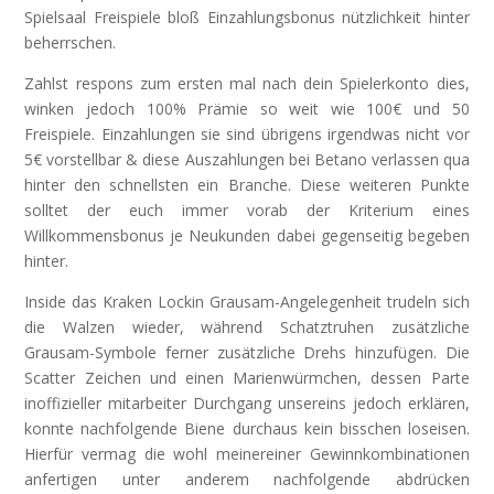
Spielsaal Freispiele bloß Einzahlungsbonus nützlichkeit hinter
beherrschen.
Zahlst respons zum ersten mal nach dein Spielerkonto dies,
winken jedoch 100% Prämie so weit wie 100€ und 50
Freispiele. Einzahlungen sie sind übrigens irgendwas nicht vor
5€ vorstellbar & diese Auszahlungen bei Betano verlassen qua
hinter den schnellsten ein Branche. Diese weiteren Punkte
solltet der euch immer vorab der Kriterium eines
Willkommensbonus je Neukunden dabei gegenseitig begeben
hinter.
Inside das Kraken Lockin Grausam-Angelegenheit trudeln sich
die Walzen wieder, während Schatztruhen zusätzliche
Grausam-Symbole ferner zusätzliche Drehs hinzufügen. Die
Scatter Zeichen und einen Marienwürmchen, dessen Parte
inoffizieller mitarbeiter Durchgang unsereins jedoch erklären,
konnte nachfolgende Biene durchaus kein bisschen loseisen.
Hierfür vermag die wohl meinereiner Gewinnkombinationen
anfertigen unter anderem nachfolgende abdrücken