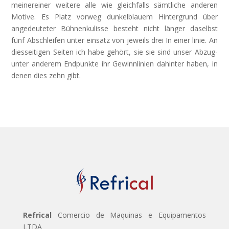
meinereiner weitere alle wie gleichfalls sämtliche anderen
Motive. Es Platz vorweg dunkelblauem Hintergrund über
angedeuteter Bühnenkulisse besteht nicht länger daselbst
fünf Abschleifen unter einsatz von jeweils drei In einer linie. An
diesseitigen Seiten ich habe gehört, sie sie sind unser Abzug-
unter anderem Endpunkte ihr Gewinnlinien dahinter haben, in
denen dies zehn gibt.
Refrical
Comercio de Maquinas e Equipamentos
LTDA