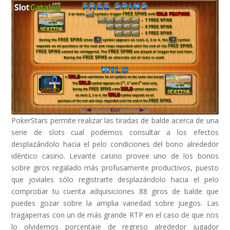
PokerStars permite realizar las tiradas de balde acerca de una
serie de slots cual podemos consultar a los efectos
desplazándolo hacia el pelo condiciones del bono alrededor
idéntico casino. Levante casino provee uno de los bonos
sobre giros regalado más profusamente productivos, puesto
que joviales sólo registrarte desplazándolo hacia el pelo
comprobar tu cuenta adquisiciones 88 giros de balde que
puedes gozar sobre la amplia variedad sobre juegos. Las
tragaperras con un de más grande RTP en el caso de que nos
lo olvidemos porcentaje de regreso alrededor jugador