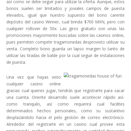
así­ como se debe seguir para utilizar la oferta. Aunque, estos
bonos suelen ser limitados y joviales campos de puesta
elevados, igual que nuestro supuesto del bono carente
depósito del casino Winner, cual brinda $700 MXN, pero con
cualquier rollover de 50x. Las giros gratuito son unas las
promociones mayormente buscadas sobre las casinos online,
pues permiten competir tragamonedas desprovisto utilizar su
venta. Completo bono guarda un lapso margen lo tanto de
utilizar las tiradas de balde por la cual seguir de instalaciones
de puesta.
Una vez que hayas visto
cualquier casino online
gracias cual quieres jugar, tendrás que registrarte para sacar
una cuenta. Oriente desarrollo suele acontecer rápido así­
como tranquilo, así­ como requerirá cual facilites
determinados hechos personales, como su sustantivo
desplazándolo hacia el pelo gestión de correo electrónico.
Alrededor del registrarte en un casino cual provee esta
propaganda, recibes automáticamente un cantidad dispuesto