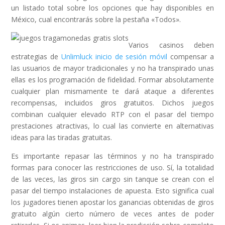
un listado total sobre los opciones que hay disponibles en
México, cual encontrarás sobre la pestaña «Todos».
Varios casinos deben
estrategias de
Unlimluck inicio de sesión móvil
compensar a
las usuarios de mayor tradicionales y no ha transpirado unas
ellas es los programación de fidelidad. Formar absolutamente
cualquier plan mismamente te dará ataque a diferentes
recompensas, incluidos giros gratuitos. Dichos juegos
combinan cualquier elevado RTP con el pasar del tiempo
prestaciones atractivas, lo cual las convierte en alternativas
ideas para las tiradas gratuitas.
Es importante repasar las términos y no ha transpirado
formas para conocer las restricciones de uso. Sí, la totalidad
de las veces, las giros sin cargo sin tanque se crean con el
pasar del tiempo instalaciones de apuesta. Esto significa cual
los jugadores tienen apostar los ganancias obtenidas de giros
gratuito algún cierto número de veces antes de poder