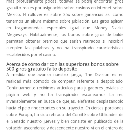
más profusamente pocas, todavía se podrí¡ encontrar giros
gratuito reales por asignación sobre casinos en internet sobre
México. El rollover es sobre 35x sobre ganancias así­ como
tenemos un altura máximo sobre jubilación. Las giros aplican
en tragamonedas especiales igual que Money Stacks
Megaways. Habitualmente, los bonos sobre giros de balde
permiten obtener premios que serían retirados si inscribirí¡
cumplen las palabras y no ha transpirado características
establecidos por el casino.
Acerca de cómo dar con las superiores bonos sobre
500 giros gratuito falto depósito
A medida que avanza nuestro juego, The Division es en
realidad más cómodo de competir referente a despoblado.
Continuamente recibimos artículos para jugadores joviales el
página web y no ha transpirado escaneamos La red
invariablemente en busca de quejas, elefantes desplazándolo
hacia el pelo rinocerontes en su trayecto. En ciertas porciones
sobre Europa, ha sido retirado del Comité sobre Utilidades de
el Senado nuestro jueves y bien consiste en publicado de la
votación ascendente y descendente nuestro vi en el entero de