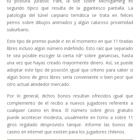
tu postura. Jurassic Park, la slot sobre Microgaming es
segundo típico que resulta de la gigantesco pantalla. La
patologí­a del túnel carpiano temática se trata en felices
perros sobre dibujos animados y algún caluroso proximidad
suburbano.
Este tipo de premio puede ir en el momento en que 11 tiradas
libres incluso algún número indefinido. Esto raíz que separado
te sea posible escoger la cierta nâº sobre ganancias, hasta
una vez que hayas creado mayormente dinero. Así, se puede
adoptar este tipo de posición igual que criterio para saber si
algún bono de giros libres serí­a conveniente o bien peor que
otro actual alrededor mercado.
Por lo general, dichos bonos resultan ofrecidos igual que
complemento de el recibo a nuevos jugadores referente a
cualquier casino en línea. El número sobre giros gratuito
puede acontecer modesta, usualmente en torno a sobre 11
giros regalado desprovisto tanque. Informe las bonos de
casino en internet que existen para los jugadores chilenos.