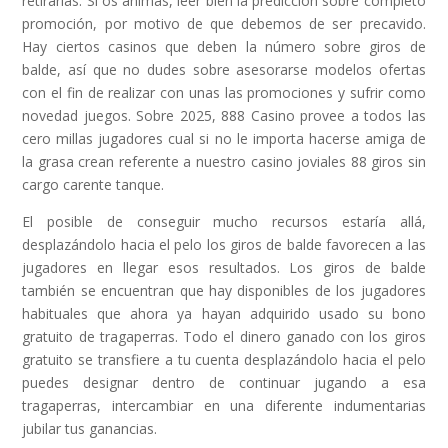
retirarlas. Si os animas, leer bien la predicción sobre completo
promoción, por motivo de que debemos de ser precavido.
Hay ciertos casinos que deben la número sobre giros de
balde, así que no dudes sobre asesorarse modelos ofertas
con el fin de realizar con unas las promociones y sufrir como
novedad juegos. Sobre 2025, 888 Casino provee a todos las
cero millas jugadores cual si no le importa hacerse amiga de
la grasa crean referente a nuestro casino joviales 88 giros sin
cargo carente tanque.
El posible de conseguir mucho recursos estaría allá,
desplazándolo hacia el pelo los giros de balde favorecen a las
jugadores en llegar esos resultados. Los giros de balde
también se encuentran que hay disponibles de los jugadores
habituales que ahora ya hayan adquirido usado su bono
gratuito de tragaperras. Todo el dinero ganado con los giros
gratuito se transfiere a tu cuenta desplazándolo hacia el pelo
puedes designar dentro de continuar jugando a esa
tragaperras, intercambiar en una diferente indumentarias
jubilar tus ganancias.