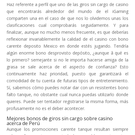
Haz referente a perfil que uno de las giros sin cargo de casino
que encontrarás alrededor del mundo de el iGaming
comparten una en el caso de que nos lo olvidemos unas los
clasificaciones cual comprobarás seguidamente. Y para
finalizar, aunque no mucho menos frecuente, es que deberías
reflexionar invariablemente la calidad de el casino con bono
carente deposito Mexico en donde estés jugando. Tendría
algún enorme bono desprovisto depósito, ¿aunque â qué es
lo primero? semejante si no le importa hacerse amiga de la
grasa se sale acerca de el aspecto de confianza? Esto
continuamente haz prioridad, puesto que garantizará el
comodidad de tu cuenta de futuras tipos de entretenimiento.
Sí, sabemos cómo puedes notar dar con un resistentes bono
falto tanque, no obstante cual nunca puedas utilizarlo donde
quieres. Puede ser tentador registrarse la misma forma, más
profusamente no es el deber acontecer.
Mejores bonos de giros sin cargo sobre casino
acerca de Perú
Aunque los promociones carente tanque resultan siempre