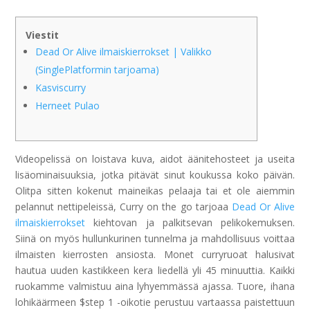
Viestit
Dead Or Alive ilmaiskierrokset | Valikko
(SinglePlatformin tarjoama)
Kasviscurry
Herneet Pulao
Videopelissä on loistava kuva, aidot äänitehosteet ja useita
lisäominaisuuksia, jotka pitävät sinut koukussa koko päivän.
Olitpa sitten kokenut maineikas pelaaja tai et ole aiemmin
pelannut nettipeleissä, Curry on the go tarjoaa
Dead Or Alive
ilmaiskierrokset
kiehtovan ja palkitsevan pelikokemuksen.
Siinä on myös hullunkurinen tunnelma ja mahdollisuus voittaa
ilmaisten kierrosten ansiosta.
Monet curryruoat halusivat
hautua uuden kastikkeen kera liedellä yli 45 minuuttia. Kaikki
ruokamme valmistuu aina lyhyemmässä ajassa. Tuore, ihana
lohikäärmeen $step 1 -oikotie perustuu vartaassa paistettuun