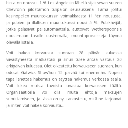
hinta on noussut 1 % Los Angelesin lähellä sijaitsevan suuren
Chevronin jalostamon tulipalon seurauksena. Tämä johtui
kasinopelien muuntokurssin voimakkaasta 11 %:n noususta,
ja pubien ja illallisten muuntokurssi nousi 5 %. Pubikävijät,
jotka pelasivat peliautomaateilla, auttoivat Wetherspoonsia
nousemaan tasolle uusimmalla, muuntoprosesseja täynnä
olevalla listalla.
Voit hakea korvausta suoraan 28 päivän kuluessa
viivästyneestä matkastasi ja sinun tulee antaa vastaus 20
arkipäivän kuluessa. Olet oikeutettu korvaukseen suoraan, kun
odotat Gatwick Show’hun 15 päivää tai enemmän. Nopein
tapa lähettää hakemus on täyttää hakemus verkossa täällä.
Voit lukea muista tavoista lunastaa korvauksen täältä.
Organisaatioilla voi olla muita ehtoja maksujen
suorittamiseen, ja tässä on nyt tarkasteltu, mitä ne tarjoavat
ja miten voit hakea korvausta…