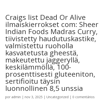
Craigs list Dead Or Alive
ilmaiskierrokset com: Sheer
Indian Foods Madras Curry,
tiivistetty haudutuskastike,
valmistettu ruoholla
kasvatetusta gheestä,
makeutettu jaggeryllä,
keskilämmöllä, 100-
prosenttisesti gluteeniton,
sertifioitu täysin
luonnollinen 8,5 unssia
por
admin
|
nov 3, 2025
|
Uncategorized
|
0 comentários