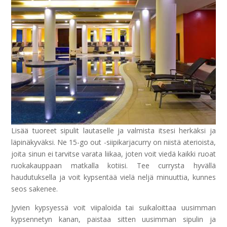
Lisää tuoreet sipulit lautaselle ja valmista itsesi herkäksi ja
läpinäkyväksi. Ne 15-go out -siipikarjacurry on niistä aterioista,
joita sinun ei tarvitse varata liikaa, joten voit viedä kaikki ruoat
ruokakauppaan matkalla kotiisi. Tee currysta hyvällä
haudutuksella ja voit kypsentää vielä neljä minuuttia, kunnes
seos sakenee.
Jyvien kypsyessä voit viipaloida tai suikaloittaa uusimman
kypsennetyn kanan, paistaa sitten uusimman sipulin ja