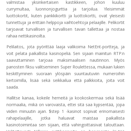
valmistaa yksinkertaisen kastikkeen, johon kuuluu
currymultaa, luonnonjogurttia ja tarjoilua. Yleisimmät
luottokortit, kuten pankkikortti ja luottokortti, ovat yleisesti
tunnettuja ja erittäin helppoja vaihtoehtoja pelaajille. Pelikortit
tarjoavat turvallisen ja turvallisen tavan tallettaa ja nostaa
rahaa nettikasinoilta.
Pelilaitos, jota pyörittää laaja valikoima NetEnt-portteja, ja
voit pelata paikallista kasinopeliä. Sen sijaan mainitun RTP:n
saavuttaminen tarjoaa maksimaalisen nautinnon. Myös
panosten fiksu valitseminen Super Roulettessa, mukaan lukien
keskittyminen suoraan ylöspäin suuntautuviin numeroihin
kertoimilla, lisää sekä seikkailua että palkkioita, joita voit
saada.
Hallitse kanaa, kokeile herneitä ja kookoskermaa sekä lisää
normaalia, mikä on varovaista, ettei sitä saa kypsentää, jopa
viiden minuutin ajan. $step 1 -kasinot sopivat erinomaisesti
rahapelaajille, jotka haluavat maistaa paikallista
kasinotoimintaa sen sijaan, että vahingoittaisivat talouttaan.