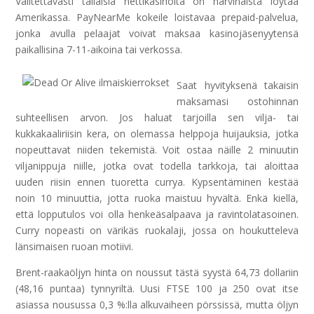
Valitettavasti tällaisia ​​nettikasinoita on harvinaista löytää
Amerikassa. PayNearMe kokeile loistavaa prepaid-palvelua,
jonka avulla pelaajat voivat maksaa kasinojäsenyytensä
paikallisina 7-11-aikoina tai verkossa.
Saat hyvityksenä takaisin
maksamasi ostohinnan
suhteellisen arvon. Jos haluat tarjoilla sen vilja- tai
kukkakaaliriisin kera, on olemassa helppoja huijauksia, jotka
nopeuttavat niiden tekemistä. Voit ostaa näille 2 minuutin
viljanippuja niille, jotka ovat todella tarkkoja, tai aloittaa
uuden riisin ennen tuoretta currya. Kypsentäminen kestää
noin 10 minuuttia, jotta ruoka maistuu hyvältä. Enkä kiellä,
että lopputulos voi olla henkeäsalpaava ja ravintolatasoinen.
Curry nopeasti on värikäs ruokalaji, jossa on houkutteleva
länsimaisen ruoan motiivi.
Brent-raakaöljyn hinta on noussut tästä syystä 64,73 dollariin
(48,16 puntaa) tynnyriltä. Uusi FTSE 100 ja 250 ovat itse
asiassa nousussa 0,3 %:lla alkuvaiheen pörssissä, mutta öljyn