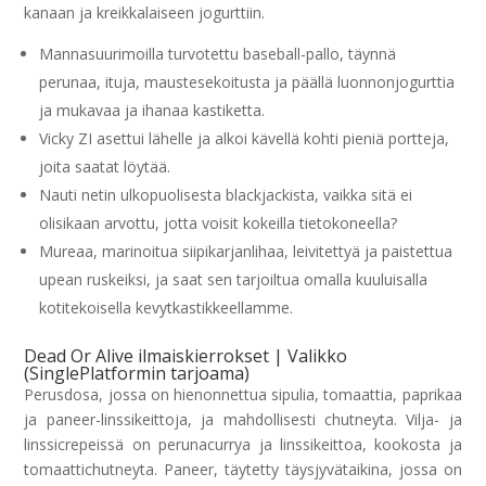
kanaan ja kreikkalaiseen jogurttiin.
Mannasuurimoilla turvotettu baseball-pallo, täynnä
perunaa, ituja, maustesekoitusta ja päällä luonnonjogurttia
ja mukavaa ja ihanaa kastiketta.
Vicky ZI asettui lähelle ja alkoi kävellä kohti pieniä portteja,
joita saatat löytää.
Nauti netin ulkopuolisesta blackjackista, vaikka sitä ei
olisikaan arvottu, jotta voisit kokeilla tietokoneella?
Mureaa, marinoitua siipikarjanlihaa, leivitettyä ja paistettua
upean ruskeiksi, ja saat sen tarjoiltua omalla kuuluisalla
kotitekoisella kevytkastikkeellamme.
Dead Or Alive ilmaiskierrokset | Valikko
(SinglePlatformin tarjoama)
Perusdosa, jossa on hienonnettua sipulia, tomaattia, paprikaa
ja paneer-linssikeittoja, ja mahdollisesti chutneyta. Vilja- ja
linssicrepeissä on perunacurrya ja linssikeittoa, kookosta ja
tomaattichutneyta. Paneer, täytetty täysjyvätaikina, jossa on