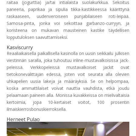
raitaa (jogurttia) ja/tai intialaista suolakurkkua. Sekoitus
paneeria, paprikaa ja sipulia tikka-kastikkeessa käärittynä
raskaaseen, uudenveroiseen punjabilaiseen roti-leipää.
Samosa-pinta, jonka voi sekoittaa garbanzo-curryyn, ja
koristeena on mukavan mausteinen kastike täydellisen
lopputuloksen saavuttamiseksi.
Kasviscurry
Reaaliaikaisella paikallisella kasinolla on uusin seikkailu julkisen
viestinnän saralla, joka tuhoutuu inline-mustavalkoisissa jack-
peleissä. Verkkopeleissä mustavalkoiset jackit ovat
tietokonevälittäjän edessä, joten voit seurata alla olevien
uhkapelien uusia lakeja ja määräyksiä. Se on helpompaa,
koska ammattilaiset voivat nauttia vauhdista, etkä joudu
pelaamaan paineen alla. Monissa kuvakkeissa on mielivaltaisia
​​kertoimia, jopa 10-kertaiset voitot, 100 prosentin
ilmaiskierrosbonuskierroksella.
Herneet Pulao