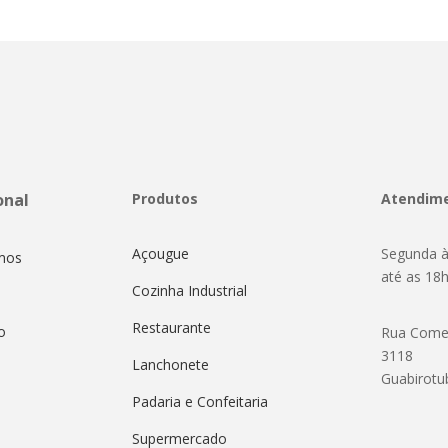
onal
Produtos
Atendim
Açougue
Segunda à
mos
até as 18
Cozinha Industrial
Restaurante
o
Rua Come
3118
Lanchonete
Guabirotu
Padaria e Confeitaria
Supermercado