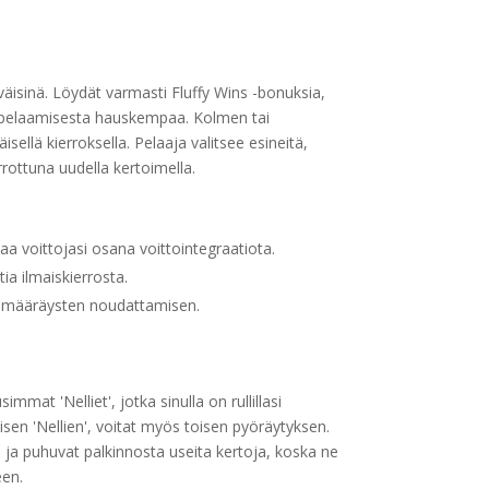
äisinä. Löydät varmasti Fluffy Wins -bonuksia,
dä pelaamisesta hauskempaa. Kolmen tai
lä kierroksella. Pelaaja valitsee esineitä,
rrottuna uudella kertoimella.
aa voittojasi osana voittointegraatiota.
ia ilmaiskierrosta.
 ja määräysten noudattamisen.
mat 'Nelliet', jotka sinulla on rullillasi
isen 'Nellien', voitat myös toisen pyöräytyksen.
 ja puhuvat palkinnosta useita kertoja, koska ne
een.