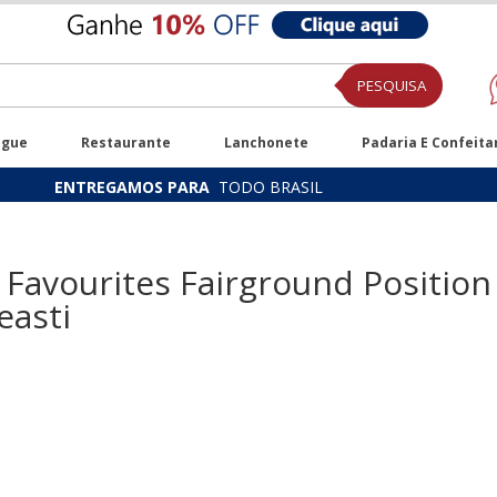
PESQUISA
ugue
Restaurante
Lanchonete
Padaria E Confeita
ENTREGAMOS PARA
TODO BRASIL
 Favourites Fairground Position
easti