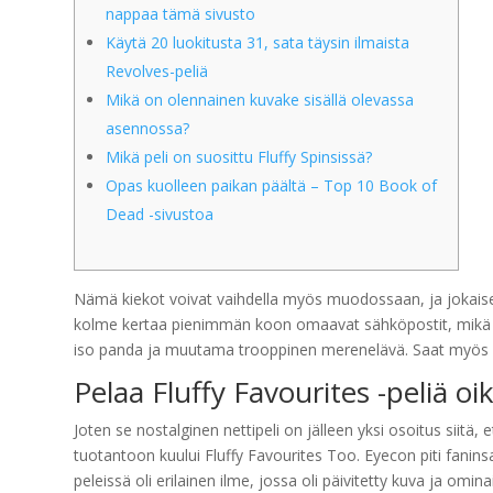
nappaa tämä sivusto
Käytä 20 luokitusta 31, sata täysin ilmaista
Revolves-peliä
Mikä on olennainen kuvake sisällä olevassa
asennossa?
Mikä peli on suosittu Fluffy Spinsissä?
Opas kuolleen paikan päältä – Top 10 Book of
Dead -sivustoa
Nämä kiekot voivat vaihdella myös muodossaan, ja jokais
kolme kertaa pienimmän koon omaavat sähköpostit, mikä tarj
iso panda ja muutama trooppinen merenelävä.
Saat myös p
Pelaa Fluffy Favourites -peliä o
Joten se nostalginen nettipeli on jälleen yksi osoitus siitä
tuotantoon kuului Fluffy Favourites Too. Eyecon piti fanins
peleissä oli erilainen ilme, jossa oli päivitetty kuva ja om