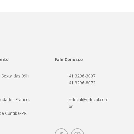
ento
Fale Conosco
 Sexta das 09h
41 3296-3007
h
41 3296-8072
ndador Franco,
refrical@refrical.com.
br
ba Curitiba/PR