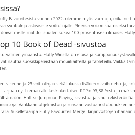
sissä?
luffy Favouritesista vuonna 2022, olemme myös varmoja, mikä nettiase
ia symboleja aktiiviselle voittolinjalle. Yleensä voiton saamiseksi t
ne antoivat meille mahdollisuuden kokea 100-prosenttisesti ilmaiset Fluff
Top 10 Book of Dead -sivustoa
urvallinen ympäristö. Fluffy Winsillä on eloisa ja kumppanuusystävälli
at nauttia suosikkipeleistään mobiililaitteilla ja tableteilla. Vaikka tä
ten.
n rakenne ja 25 voittolinjaa sekä lukuisia lisäkierrosvaihtoehtoja, koli
 tarjoaa nyt hieman alle keskinkertaisen RTP:n 95,38 %:sta ja maksimi
ttämätön. Hallitse Jumpman Playing -sivustoa ja sinut rekisteröidään 
rahansiirtoja. Värikkään ohjelmiston ja runsaan vastaanottobonuksen ans
alla. Sukelletaanpa Fluffy Favourites Merge -kirjanvoittojen ihanaan 