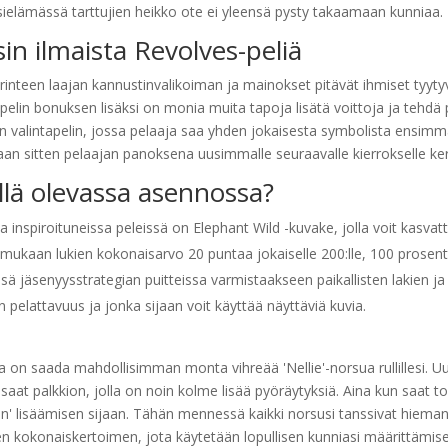
 tosielämässä tarttujien heikko ote ei yleensä pysty takaamaan kunniaa.
sin ilmaista Revolves-peliä
nteen laajan kannustinvalikoiman ja mainokset pitävät ihmiset tyytyv
 pelin bonuksen lisäksi on monia muita tapoja lisätä voittoja ja teh
lintapelin, jossa pelaaja saa yhden jokaisesta symbolista ensimmäisel
etaan sitten pelaajan panoksena uusimmalle seuraavalle kierrokselle ke
llä olevassa asennossa?
 inspiroituneissa peleissä on Elephant Wild -kuvake, jolla voit kasvatt
mukaan lukien kokonaisarvo 20 puntaa jokaiselle 200:lle, 100 prosentt
nsä jäsenyysstrategian puitteissa varmistaakseen paikallisten lakien
n pelattavuus ja jonka sijaan voit käyttää näyttäviä kuvia.
on saada mahdollisimman monta vihreää 'Nellie'-norsua rullillesi. Uusim
saat palkkion, jolla on noin kolme lisää pyöräytyksiä. Aina kun saat to
n' lisäämisen sijaan. Tähän mennessä kaikki norsusi tanssivat hieman
n kokonaiskertoimen, jota käytetään lopullisen kunniasi määrittämis