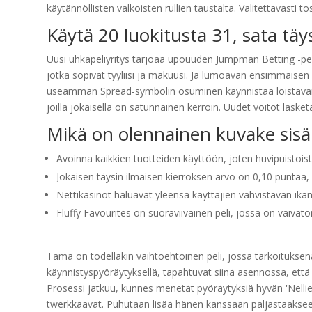
käytännöllisten valkoisten rullien taustalta. Valitettavasti
Käytä 20 luokitusta 31, sata täy
Uusi uhkapeliyritys tarjoaa upouuden Jumpman Betting -peri
jotka sopivat tyyliisi ja makuusi. Ja lumoavan ensimmäisen
useamman Spread-symbolin osuminen käynnistää loistavan va
joilla jokaisella on satunnainen kerroin. Uudet voitot lask
Mikä on olennainen kuvake sisä
Avoinna kaikkien tuotteiden käyttöön, joten huvipuistoista
Jokaisen täysin ilmaisen kierroksen arvo on 0,10 puntaa, 
Nettikasinot haluavat yleensä käyttäjien vahvistavan ikä
Fluffy Favourites on suoraviivainen peli, jossa on vaivato
Tämä on todellakin vaihtoehtoinen peli, jossa tarkoituksena 
käynnistyspyöräytyksellä, tapahtuvat siinä asennossa, että 
Prosessi jatkuu, kunnes menetät pyöräytyksiä hyvän 'Nellie
twerkkaavat. Puhutaan lisää hänen kanssaan paljastaaksee