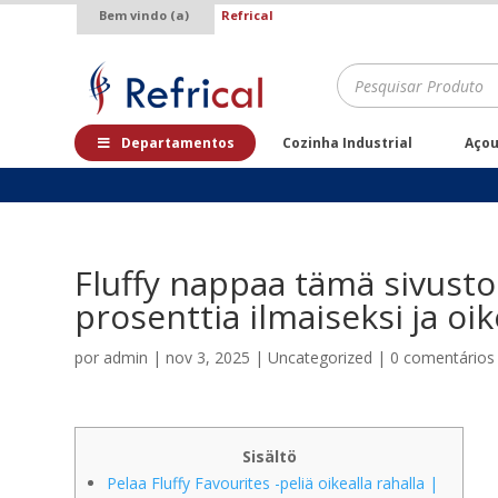
Bem vindo (a)
Refrical
.
Pesquisar
produtos
Departamentos
Cozinha Industrial
Aço
Fluffy nappaa tämä sivusto
prosenttia ilmaiseksi ja oik
por
admin
|
nov 3, 2025
|
Uncategorized
|
0 comentários
Sisältö
Pelaa Fluffy Favourites -peliä oikealla rahalla |