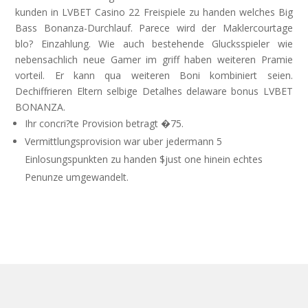
kunden in LVBET Casino 22 Freispiele zu handen welches Big
Bass Bonanza-Durchlauf. Parece wird der Maklercourtage
blo? Einzahlung. Wie auch bestehende Glucksspieler wie
nebensachlich neue Gamer im griff haben weiteren Pramie
vorteil. Er kann qua weiteren Boni kombiniert seien.
Dechiffrieren Eltern selbige Detalhes delaware bonus LVBET
BONANZA.
Ihr concri?te Provision betragt �75.
Vermittlungsprovision war uber jedermann 5
Einlosungspunkten zu handen $just one hinein echtes
Penunze umgewandelt.