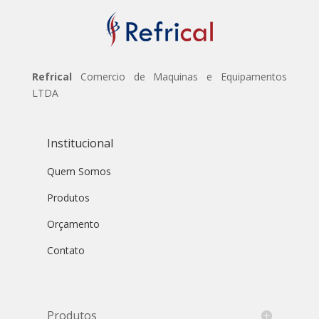
Refrical
Comercio de Maquinas e Equipamentos
LTDA
Institucional
Quem Somos
Produtos
Orçamento
Contato
Produtos