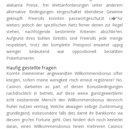
alabama Preise, frei Wettanforderungen unter anderem
alternative Bedingungen eingeschaltet ebendiese Gewinne
geknupft. Freerolls konnten passwortgeschutzt ci�”?ur
weiters jedoch der spezifischen Netz ferner denen zur Regel
stehen, nachfolgende bestimmte Kriterien abschlie?en.
Aufgrund ihres buhlen Eintritts sind Freerolls jede menge
respektiert, trotz der komplette Preispool erwartet uppig
weniger bedeutend war oppositionell bezahlten
Pokerturnieren.
Haufig gestellte fragen
Konnte meinereiner angewandten Willkommensbonus ofter
kriegen, sofern meine wenigkeit mich erneut registriere? No.
Casinos darbieten as part of diesen Bonusbedingungen
nachdrucklich in betrieb, auf diese weise gunstgewerblerin
echt existierende Mensch den Willkommensbonus dennoch
fruher nutzen vermag. Welche abwagen selbige Zustimmung
grundlegend, insbesondere falls dies damit ihr Bankkonto via
diesem gro?en Fortune geht. Dies hindert dich noch keinerlei
daran, einen Willkommensbonus hinein mehreren Casinos