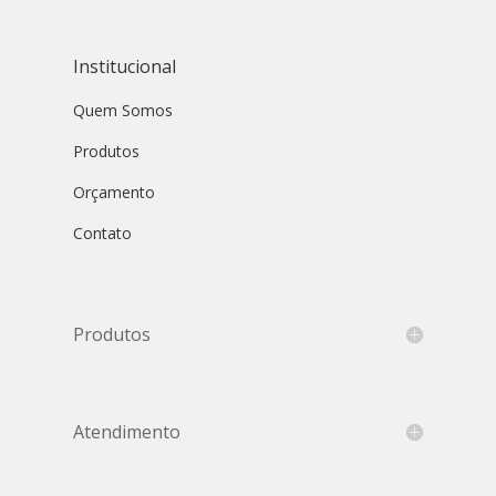
Institucional
Quem Somos
Produtos
Orçamento
Contato
Produtos
Atendimento