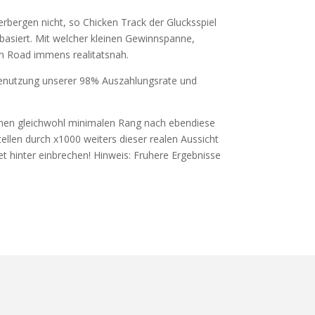
rbergen nicht, so Chicken Track der Glucksspiel
 basiert. Mit welcher kleinen Gewinnspanne,
en Road immens realitatsnah.
 Benutzung unserer 98% Auszahlungsrate und
hmen gleichwohl minimalen Rang nach ebendiese
llen durch x1000 weiters dieser realen Aussicht
t hinter einbrechen! Hinweis: Fruhere Ergebnisse