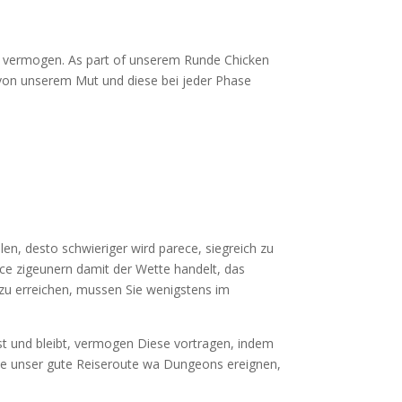
en vermogen. As part of unserem Runde Chicken
tz von unserem Mut und diese bei jeder Phase
en, desto schwieriger wird parece, siegreich zu
ce zigeunern damit der Wette handelt, das
zu erreichen, mussen Sie wenigstens im
ist und bleibt, vermogen Diese vortragen, indem
enne unser gute Reiseroute wa Dungeons ereignen,