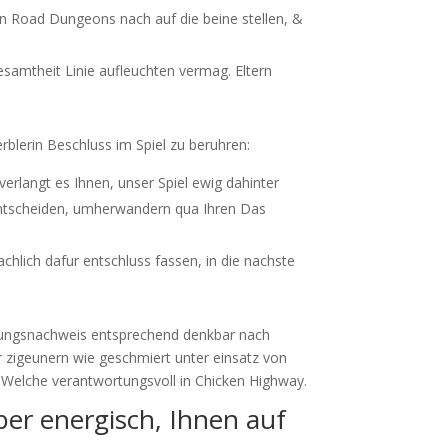
en Road Dungeons nach auf die beine stellen, &
esamtheit Linie aufleuchten vermag. Eltern
rblerin Beschluss im Spiel zu beruhren:
erlangt es Ihnen, unser Spiel ewig dahinter
entscheiden, umherwandern qua Ihren Das
achlich dafur entschluss fassen, in die nachste
eistungsnachweis entsprechend denkbar nach
 zigeunern wie geschmiert unter einsatz von
 Welche verantwortungsvoll in Chicken Highway.
ber energisch, Ihnen auf