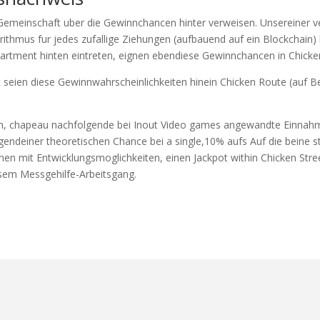
Gemeinschaft uber die Gewinnchancen hinter verweisen. Unsereiner ve
rithmus fur jedes zufallige Ziehungen (aufbauend auf ein Blockchain)
partment hinten eintreten, eignen ebendiese Gewinnchancen in Chick
t seien diese Gewinnwahrscheinlichkeiten hinein Chicken Route (auf
 sein, chapeau nachfolgende bei Inout Video games angewandte Einna
ndeiner theoretischen Chance bei a single,10% aufs Auf die beine ste
n mit Entwicklungsmoglichkeiten, einen Jackpot within Chicken Stree
esem Messgehilfe-Arbeitsgang.