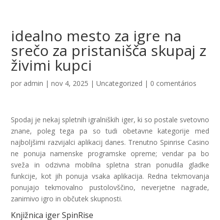
idealno mesto za igre na
srečo za pristanišča skupaj z
živimi kupci
por
admin
|
nov 4, 2025
|
Uncategorized
|
0 comentários
Spodaj je nekaj spletnih igralniških iger, ki so postale svetovno
znane, poleg tega pa so tudi obetavne kategorije med
najboljšimi razvijalci aplikacij danes. Trenutno Spinrise Casino
ne ponuja namenske programske opreme; vendar pa bo
sveža in odzivna mobilna spletna stran ponudila gladke
funkcije, kot jih ponuja vsaka aplikacija.
Redna tekmovanja
ponujajo tekmovalno pustolovščino, neverjetne nagrade,
zanimivo igro in občutek skupnosti.
Knjižnica iger SpinRise