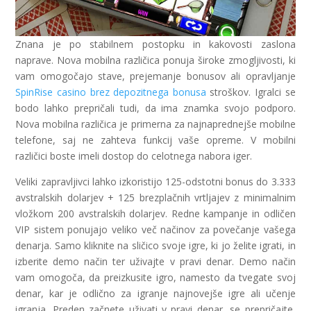
Znana je po stabilnem postopku in kakovosti zaslona
naprave. Nova mobilna različica ponuja široke zmogljivosti, ki
vam omogočajo stave, prejemanje bonusov ali opravljanje
SpinRise casino brez depozitnega bonusa
stroškov. Igralci se
bodo lahko prepričali tudi, da ima znamka svojo podporo.
Nova mobilna različica je primerna za najnaprednejše mobilne
telefone, saj ne zahteva funkcij vaše opreme. V mobilni
različici boste imeli dostop do celotnega nabora iger.
Veliki zapravljivci lahko izkoristijo 125-odstotni bonus do 3.333
avstralskih dolarjev + 125 brezplačnih vrtljajev z minimalnim
vložkom 200 avstralskih dolarjev. Redne kampanje in odličen
VIP sistem ponujajo veliko več načinov za povečanje vašega
denarja. Samo kliknite na sličico svoje igre, ki jo želite igrati, in
izberite demo način ter uživajte v pravi denar. Demo način
vam omogoča, da preizkusite igro, namesto da tvegate svoj
denar, kar je odlično za igranje najnovejše igre ali učenje
igranja. Preden začnete uživati ​​v pravi denar, se prepričajte,