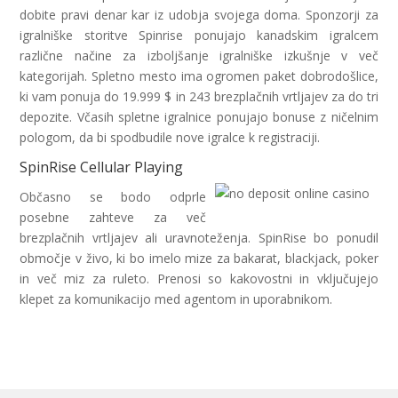
dobite pravi denar kar iz udobja svojega doma. Sponzorji za
igralniške storitve Spinrise ponujajo kanadskim igralcem
različne načine za izboljšanje igralniške izkušnje v več
kategorijah. Spletno mesto ima ogromen paket dobrodošlice,
ki vam ponuja do 19.999 $ in 243 brezplačnih vrtljajev za do tri
depozite. Včasih spletne igralnice ponujajo bonuse z ničelnim
pologom, da bi spodbudile nove igralce k registraciji.
SpinRise Cellular Playing
Občasno se bodo odprle
posebne zahteve za več
brezplačnih vrtljajev ali uravnoteženja. SpinRise bo ponudil
območje v živo, ki bo imelo mize za bakarat, blackjack, poker
in več miz za ruleto. Prenosi so kakovostni in vključujejo
klepet za komunikacijo med agentom in uporabnikom.