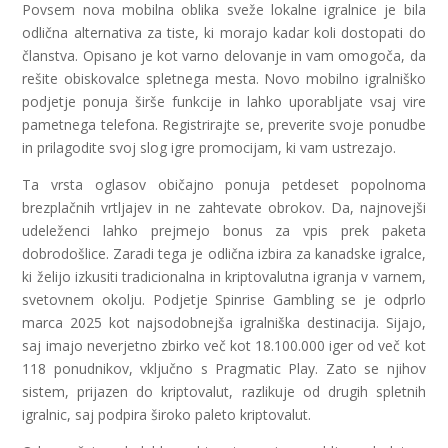
Povsem nova mobilna oblika sveže lokalne igralnice je bila
odlična alternativa za tiste, ki morajo kadar koli dostopati do
članstva. Opisano je kot varno delovanje in vam omogoča, da
rešite obiskovalce spletnega mesta. Novo mobilno igralniško
podjetje ponuja širše funkcije in lahko uporabljate vsaj vire
pametnega telefona. Registrirajte se, preverite svoje ponudbe
in prilagodite svoj slog igre promocijam, ki vam ustrezajo.
Ta vrsta oglasov običajno ponuja petdeset popolnoma
brezplačnih vrtljajev in ne zahtevate obrokov. Da, najnovejši
udeleženci lahko prejmejo bonus za vpis prek paketa
dobrodošlice. Zaradi tega je odlična izbira za kanadske igralce,
ki želijo izkusiti tradicionalna in kriptovalutna igranja v varnem,
svetovnem okolju. Podjetje Spinrise Gambling se je odprlo
marca 2025 kot najsodobnejša igralniška destinacija. Sijajo,
saj imajo neverjetno zbirko več kot 18.100.000 iger od več kot
118 ponudnikov, vključno s Pragmatic Play. Zato se njihov
sistem, prijazen do kriptovalut, razlikuje od drugih spletnih
igralnic, saj podpira široko paleto kriptovalut.