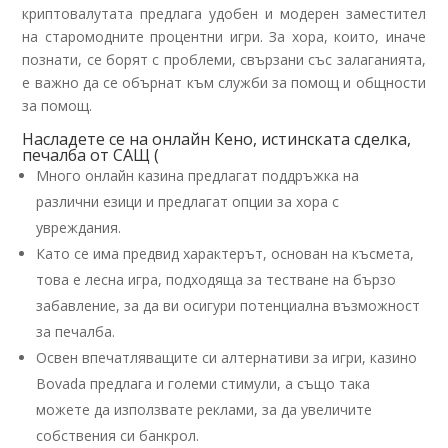
криптовалутата предлага удобен и модерен заместител
на старомодните процентни игри. За хора, които, иначе
познати, се борят с проблеми, свързани със залаганията,
е важно да се обърнат към служби за помощ и общности
за помощ.
Насладете се на онлайн Кено, истинската сделка,
печалба от САЩ (
Много онлайн казина предлагат поддръжка на
различни езици и предлагат опции за хора с
увреждания.
Като се има предвид характерът, основан на късмета,
това е лесна игра, подходяща за тестване на бързо
забавление, за да ви осигури потенциална възможност
за печалба.
Освен впечатляващите си алтернативи за игри, казино
Bovada предлага и големи стимули, а също така
можете да използвате реклами, за да увеличите
собствения си банкрол.