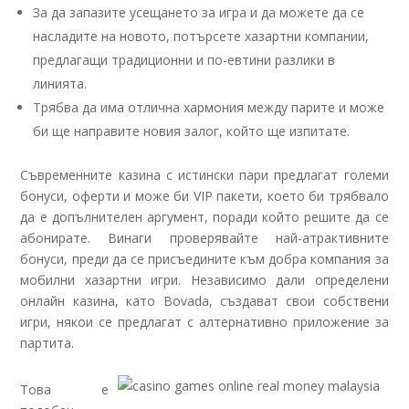
За да запазите усещането за игра и да можете да се
насладите на новото, потърсете хазартни компании,
предлагащи традиционни и по-евтини разлики в
линията.
Трябва да има отлична хармония между парите и може
би ще направите новия залог, който ще изпитате.
Съвременните казина с истински пари предлагат големи
бонуси, оферти и може би VIP пакети, което би трябвало
да е допълнителен аргумент, поради който решите да се
абонирате. Винаги проверявайте най-атрактивните
бонуси, преди да се присъедините към добра компания за
мобилни хазартни игри. Независимо дали определени
онлайн казина, като Bovada, създават свои собствени
игри, някои се предлагат с алтернативно приложение за
партита.
Това е