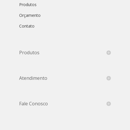
Produtos
Orçamento
Contato
Produtos
Atendimento
Fale Conosco