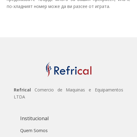
по-хладният номер може да ви разсее от играта.
Refrical
Comercio de Maquinas e Equipamentos
LTDA
Institucional
Quem Somos