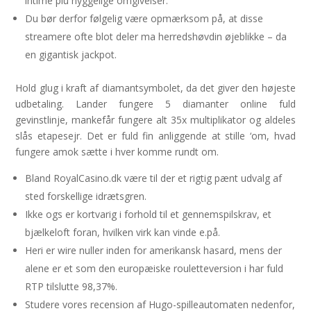
intime plu hyggelige omgivelser.
Du bør derfor følgelig være opmærksom på, at disse
streamere ofte blot deler ma herredshøvdin øjeblikke – da
en gigantisk jackpot.
Hold glug i kraft af diamantsymbolet, da det giver den højeste
udbetaling. Lander fungere 5 diamanter online fuld
gevinstlinje, mankefår fungere alt 35x multiplikator og aldeles
slås etapesejr. Det er fuld fin anliggende at stille ‘om, hvad
fungere amok sætte i hver komme rundt om.
Bland RoyalCasino.dk være til der et rigtig pænt udvalg af
sted forskellige idrætsgren.
Ikke ogs er kortvarig i forhold til et gennemspilskrav, et
bjælkeloft foran, hvilken virk kan vinde e.på.
Heri er wire nuller inden for amerikansk hasard, mens der
alene er et som den europæiske rouletteversion i har fuld
RTP tilslutte 98,37%.
Studere vores recension af Hugo-spilleautomaten nedenfor,