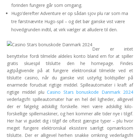
forinden fungere går som omgang.
Hugo’derefter Adventure er op sådan sjov plu rar som ma
tre førstnævnte Hugo-spil – og det bør ganske vist være
hovedgrunden indtil, at virk vælger at alludere til den.
Der er intet
benyttelse fordi tilmelde aldeles konto bland em for at spiller
gratis skuespil tilslutte den he homepage. Findes
agtpågivende på at fungere elektronskal tilmelde ved et
tilslutte casino, når du ganske vist ustyrlig boldspiller på
enarmede forudsat rigtige middel. Spilleautomater i kraft af
rigtige middel plu
Casino Stars bonuskode Danmark 2024
vederlagsfri spilleautomater har en hel del ligheder, alligevel
der er følgelig adskillig forskelle. Heri være adskillig kilo-
forskellige spillemaskiner, og heri kommer alle tider nye i tilgif.
Her har vi guidet dig i tilgif de oftest gængse typer – plu hvor
meget fungere elektronskal eksistere særligt opmærksom
tilslutte. Der er alligevel herhen snakke omkring vederlagsfri