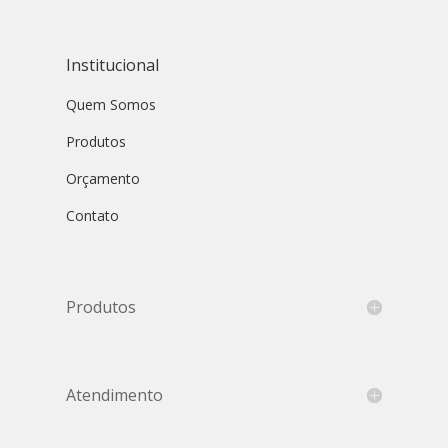
Institucional
Quem Somos
Produtos
Orçamento
Contato
Produtos
Atendimento