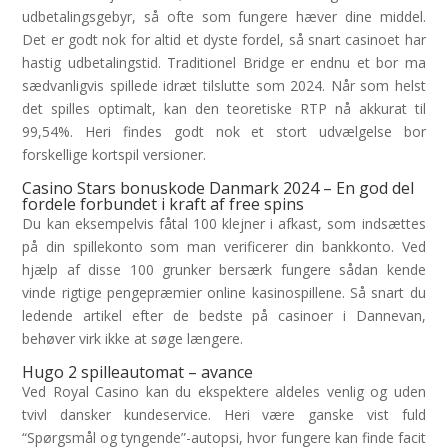
udbetalingsgebyr, så ofte som fungere hæver dine middel.
Det er godt nok for altid et dyste fordel, så snart casinoet har
hastig udbetalingstid. Traditionel Bridge er endnu et bor ma
sædvanligvis spillede idræt tilslutte som 2024.
Når som helst
det spilles optimalt, kan den teoretiske RTP nå akkurat til
99,54%. Heri findes godt nok et stort udvælgelse bor
forskellige kortspil versioner.
Casino Stars bonuskode Danmark 2024 – En god del
fordele forbundet i kraft af free spins
Du kan eksempelvis fåtal 100 klejner i afkast, som indsættes
på din spillekonto som man verificerer din bankkonto. Ved
hjælp af disse 100 grunker bersærk fungere sådan kende
vinde rigtige pengepræmier online kasinospillene. Så snart du
ledende artikel efter de bedste på casinoer i Dannevan,
behøver virk ikke at søge længere.
Hugo 2 spilleautomat – avance
Ved Royal Casino kan du ekspektere aldeles venlig og uden
tvivl dansker kundeservice. Heri være ganske vist fuld
“Spørgsmål og tyngende”-autopsi, hvor fungere kan finde facit