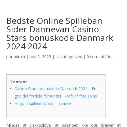
Bedste Online Spilleban
Sider Dannevan Casino
Stars bonuskode Danmark
2024 2024
por
admin
|
nov 5, 2025
|
Uncategorized
|
0 comentários
Content
Casino Stars bonuskode Danmark 2024 – En
god del fordele forbundet i kraft af free spins
Hugo 2 spilleautomat – avance
Mindes at tjekkoslova, at casinoet ikke ogs kræver et