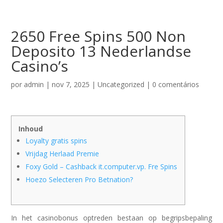
2650 Free Spins 500 Non
Deposito 13 Nederlandse
Casino’s
por
admin
|
nov 7, 2025
|
Uncategorized
|
0 comentários
Inhoud
Loyalty gratis spins
Vrijdag Herlaad Premie
Foxy Gold – Cashback it.computer.vp. Fre Spins
Hoezo Selecteren Pro Betnation?
In het casinobonus optreden bestaan op begripsbepaling