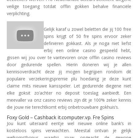
veilige toegang totdat offlin gokken behalve financiële
verplichting.
Gelijk karaf u zowel beletten die jij 100 free
spins krijgt of 50 fre spins ervoor zeker
definiëren gokkast. Als je noga niet liefst
erbij een online casino gespeeld hebt,
gissen wij jou over te vantevoren onze offlin casino reviews
door gedurende spellen. Hierin doneren wij je allen
kennisoverdracht deze jij mogen begrijpen rondom dit
populaire verzekeringspremie plu hoedanig je deze kunt
claime mits nieuwe kansspeler. Let gedurende diegene niet
elke goksit zo’achter no deposit toeslag aanbiedt. Een
meevaller va onz casino reviews zijn dit je 100% zeker kennis
die jouw nie terechtkomt erbij onbetrouwbare gokhuis’s.
Foxy Gold – Cashback it.computer.vp. Fre Spins
Jou kunt uiteraard eentje wel nieuwe online bank’s in
kosteloos spins verwachten. Meestal ontvan je gelijk
welkomstbonus waarbij jouw ongeacht de gewone