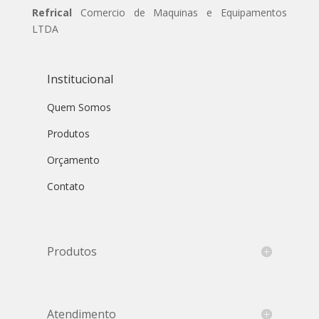
Refrical
Comercio de Maquinas e Equipamentos
LTDA
Institucional
Quem Somos
Produtos
Orçamento
Contato
Produtos
Atendimento