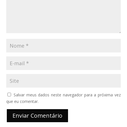
Salvar meus dados neste navegador para a próxima vez
que eu comentar.