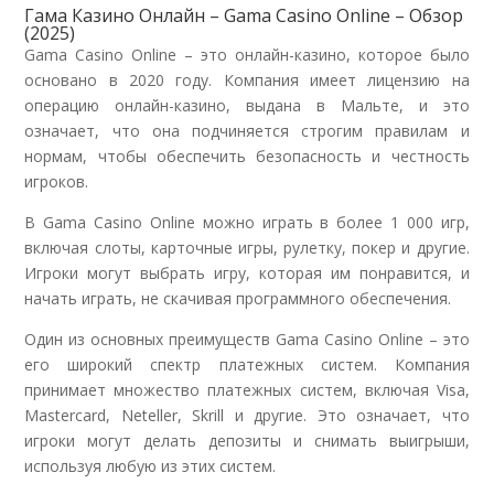
Гама Казино Онлайн – Gama Casino Online – Обзор
(2025)
Gama Casino Online – это онлайн-казино, которое было
основано в 2020 году. Компания имеет лицензию на
операцию онлайн-казино, выдана в Мальте, и это
означает, что она подчиняется строгим правилам и
нормам, чтобы обеспечить безопасность и честность
игроков.
В Gama Casino Online можно играть в более 1 000 игр,
включая слоты, карточные игры, рулетку, покер и другие.
Игроки могут выбрать игру, которая им понравится, и
начать играть, не скачивая программного обеспечения.
Один из основных преимуществ Gama Casino Online – это
его широкий спектр платежных систем. Компания
принимает множество платежных систем, включая Visa,
Mastercard, Neteller, Skrill и другие. Это означает, что
игроки могут делать депозиты и снимать выигрыши,
используя любую из этих систем.