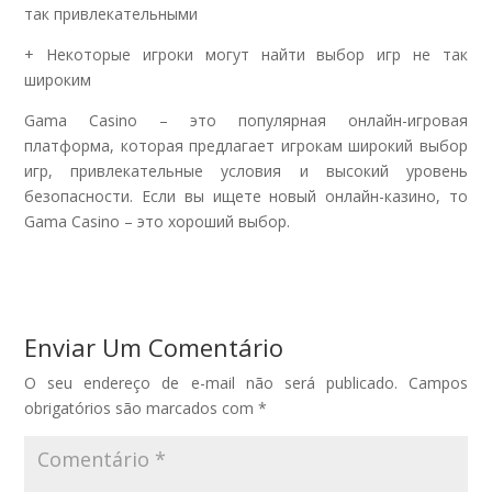
так привлекательными
+ Некоторые игроки могут найти выбор игр не так
широким
Gama Casino – это популярная онлайн-игровая
платформа, которая предлагает игрокам широкий выбор
игр, привлекательные условия и высокий уровень
безопасности. Если вы ищете новый онлайн-казино, то
Gama Casino – это хороший выбор.
Enviar Um Comentário
O seu endereço de e-mail não será publicado.
Campos
obrigatórios são marcados com
*