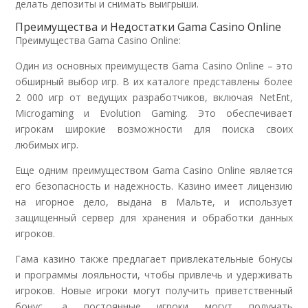
делать депозиты и снимать выигрыши.
Преимущества и Недостатки Gama Casino Online
Преимущества Gama Casino Online:
Один из основных преимуществ Gama Casino Online – это
обширный выбор игр. В их каталоге представлены более
2 000 игр от ведущих разработчиков, включая NetEnt,
Microgaming и Evolution Gaming. Это обеспечивает
игрокам широкие возможности для поиска своих
любимых игр.
Еще одним преимуществом Gama Casino Online является
его безопасность и надежность. Казино имеет лицензию
на игорное дело, выдана в Мальте, и использует
защищенный сервер для хранения и обработки данных
игроков.
Гама казино также предлагает привлекательные бонусы
и программы лояльности, чтобы привлечь и удерживать
игроков. Новые игроки могут получить приветственный
бонус, а постоянные игроки могут получать