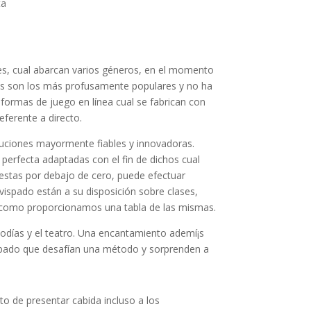
ta
es, cual abarcan varios géneros, en el momento
das son los más profusamente populares y no ha
formas de juego en línea cual se fabrican con
ferente a directo.
uciones mayormente fiables y innovadoras.
erfecta adaptadas con el fin de dichos cual
uestas por debajo de cero, puede efectuar
ispado están a su disposición sobre clases,
í­ como proporcionamos una tabla de las mismas.
lodías y el teatro. Una encantamiento ademí¡s
spado que desafían una método y sorprenden a
o de presentar cabida incluso a los