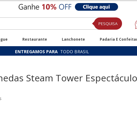
PESQUISA
ugue
Restaurante
Lanchonete
Padaria E Confeita
ENTREGAMOS PARA
TODO BRASIL
nedas Steam Tower Espectáculos
s