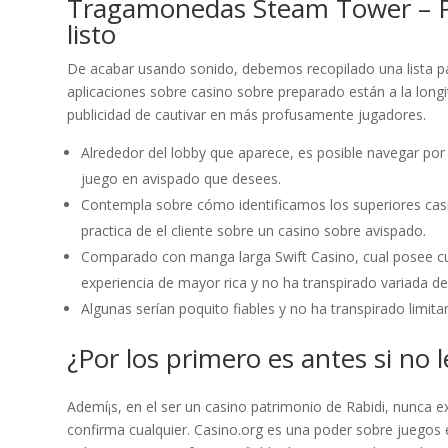
Tragamonedas Steam Tower – Pl
listo
De acabar usando sonido, debemos recopilado una lista pa
aplicaciones sobre casino sobre preparado están a la longit
publicidad de cautivar en más profusamente jugadores.
Alrededor del lobby que aparece, es posible navegar por
juego en avispado que desees.
Contempla sobre cómo identificamos los superiores casino
practica de el cliente sobre un casino sobre avispado.
Comparado con manga larga Swift Casino, cual posee cua
experiencia de mayor rica y no ha transpirado variada del
Algunas serían poquito fiables y no ha transpirado limi
¿Por los primero es antes si no 
Ademí¡s, en el ser un casino patrimonio de Rabidi, nunca e
confirma cualquier. Casino.org es una poder sobre juegos