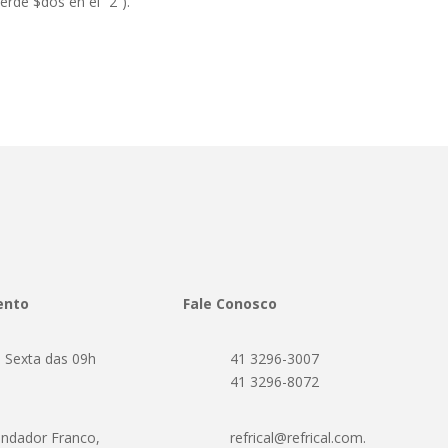
erde $dos en el “2”).
ento
Fale Conosco
 Sexta das 09h
41 3296-3007
h
41 3296-8072
ndador Franco,
refrical@refrical.com.