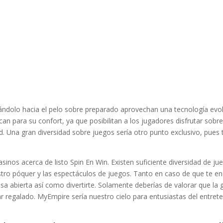
azándolo hacia el pelo sobre preparado aprovechan una tecnología ev
can para su confort, ya que posibilitan a los jugadores disfrutar sob
d.
Una gran diversidad sobre juegos serí­a otro punto exclusivo, pues
os acerca de listo Spin En Win. Existen suficiente diversidad de jue
stro póquer y las espectáculos de juegos. Tanto en caso de que te en
abierta así­ como divertirte. Solamente deberías de valorar que la ge
 regalado. MyEmpire serí­a nuestro cielo para entusiastas del entrete