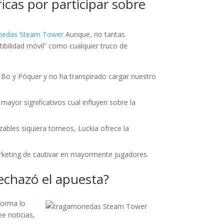
as por participar sobre
nedas Steam Tower
Aunque, no tantas
atibilidad móvil” como cualquier truco de
 Bo y Póquer y no ha transpirado cargar nuestro
ayor significativos cual influyen sobre la
bles siquiera torneos, Luckia ofrece la
arketing de cautivar en mayormente jugadores.
rechazó el apuesta?
forma lo
e noticias,