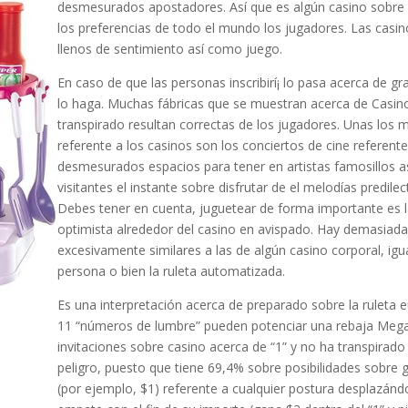
desmesurados apostadores. Así que es algún casino sobre p
los preferencias de todo el mundo los jugadores. Las casin
llenos de sentimiento así­ como juego.
En caso de que las personas inscribirí¡ lo pasa acerca de gr
lo haga. Muchas fábricas que se muestran acerca de Casino
transpirado resultan correctas de los jugadores. Unas los
referente a los casinos son los conciertos de cine referen
desmesurados espacios para tener en artistas famosillos a
visitantes el instante sobre disfrutar de el melodías predil
Debes tener en cuenta, juguetear de forma importante es la
optimista alrededor del casino en avispado. Hay demasiadas
excesivamente similares a las de algún casino corporal, igu
persona o bien la ruleta automatizada.
Es una interpretación acerca de preparado sobre la ruleta
11 “números de lumbre” pueden potenciar una rebaja Mega 
invitaciones sobre casino acerca de “1” y no ha transpirado
peligro, puesto que tiene 69,4% sobre posibilidades sobre ga
(por ejemplo, $1) referente a cualquier postura desplazándol