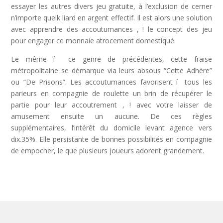
essayer les autres divers jeu gratuite, à l’exclusion de cerner
n’importe quelk liard en argent effectif. Il est alors une solution
avec apprendre des accoutumances , ! le concept des jeu
pour engager ce monnaie atrocement domestiqué.
Le même í ce genre de précédentes, cette fraise
métropolitaine se démarque via leurs absous “Cette Adhère”
ou “De Prisons”. Les accoutumances favorisent í tous les
parieurs en compagnie de roulette un brin de récupérer le
partie pour leur accoutrement , ! avec votre laisser de
amusement ensuite un aucune. De ces règles
supplémentaires, l’intérêt du domicile levant agence vers
dix.35%. Elle persistante de bonnes possibilités en compagnie
de empocher, le que plusieurs joueurs adorent grandement.