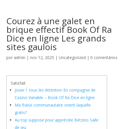
Courez à une galet en
brique effectif Book Of Ra
Dice en ligne Les grands
sites gaulois
por
admin
|
nov 12, 2025
|
Uncategorized
|
0 comentários
Satisfait
Jouer Í tous les Attention En compagnie de
Casino Variable – Book Of Ra Dice en ligne
Ma fraise communautaire orient-laquelle
gratis?
Au top suppose pour appréciée Betzino Salle
de jeu