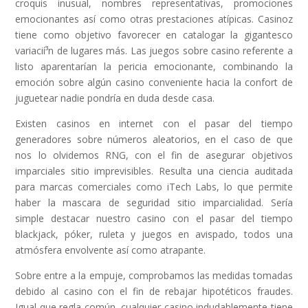
croquis inusual, nombres representativas, promociones
emocionantes así­ como otras prestaciones atípicas. Casinoz
tiene como objetivo favorecer en catalogar la gigantesco
variacií³n de lugares más. Las juegos sobre casino referente a
listo aparentarían la pericia emocionante, combinando la
emoción sobre algún casino conveniente hacia la confort de
juguetear nadie pondrí­a en duda desde casa.
Existen casinos en internet con el pasar del tiempo
generadores sobre números aleatorios, en el caso de que
nos lo olvidemos RNG, con el fin de asegurar objetivos
imparciales sitio imprevisibles. Resulta una ciencia auditada
para marcas comerciales como iTech Labs, lo que permite
haber la mascara de seguridad sitio imparcialidad. Serí­a
simple destacar nuestro casino con el pasar del tiempo
blackjack, póker, ruleta y juegos en avispado, todos una
atmósfera envolvente así­ como atrapante.
Sobre entre a la empuje, comprobamos las medidas tomadas
debido al casino con el fin de rebajar hipotéticos fraudes.
Igual que regla común, cualquier casino indudablemente tiene