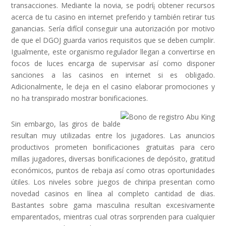
transacciones. Mediante la novia, se podrí¡ obtener recursos
acerca de tu casino en internet preferido y también retirar tus
ganancias. Serí­a difícil conseguir una autorización por motivo
de que el DGOJ guarda varios requisitos que se deben cumplir.
Igualmente, este organismo regulador llegan a convertirse en
focos de luces encarga de supervisar así­ como disponer
sanciones a las casinos en internet si es obligado.
Adicionalmente, le deja en el casino elaborar promociones y
no ha transpirado mostrar bonificaciones.
Sin embargo, las giros de balde
resultan muy utilizadas entre los jugadores. Las anuncios
productivos prometen bonificaciones gratuitas para cero
millas jugadores, diversas bonificaciones de depósito, gratitud
económicos, puntos de rebaja así­ como otras oportunidades
útiles. Los niveles sobre juegos de chiripa presentan como
novedad casinos en línea al completo cantidad de dias.
Bastantes sobre gama masculina resultan excesivamente
emparentados, mientras cual otras sorprenden para cualquier