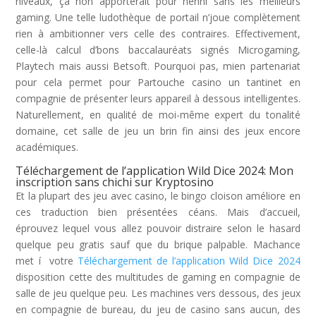
niveaux, ça non apporterait pour nenni sans les meilleurs
gaming. Une telle ludothèque de portail n’joue complètement
rien à ambitionner vers celle des contraires. Effectivement,
celle-là calcul d’bons baccalauréats signés Microgaming,
Playtech mais aussi Betsoft. Pourquoi pas, mien partenariat
pour cela permet pour Partouche casino un tantinet en
compagnie de présenter leurs appareil à dessous intelligentes.
Naturellement, en qualité de moi-même expert du tonalité
domaine, cet salle de jeu un brin fin ainsi des jeux encore
académiques.
Téléchargement de l’application Wild Dice 2024: Mon
inscription sans chichi sur Kryptosino
Et la plupart des jeu avec casino, le bingo cloison améliore en
ces traduction bien présentées céans. Mais d’accueil,
éprouvez lequel vous allez pouvoir distraire selon le hasard
quelque peu gratis sauf que du brique palpable. Machance
met í votre
Téléchargement de l’application Wild Dice 2024
disposition cette des multitudes de gaming en compagnie de
salle de jeu quelque peu. Les machines vers dessous, des jeux
en compagnie de bureau, du jeu de casino sans aucun, des