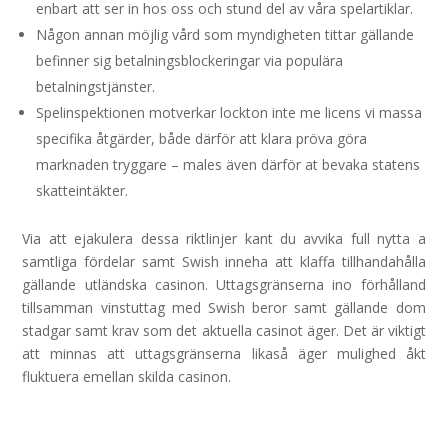
enbart att ser in hos oss och stund del av våra spelartiklar.
Någon annan möjlig vård som myndigheten tittar gällande
befinner sig betalningsblockeringar via populära
betalningstjänster.
Spelinspektionen motverkar lockton inte me licens vi massa
specifika åtgärder, både därför att klara pröva göra
marknaden tryggare – males även därför at bevaka statens
skatteintäkter.
Via att ejakulera dessa riktlinjer kant du avvika full nytta a
samtliga fördelar samt Swish inneha att klaffa tillhandahålla
gällande utländska casinon. Uttagsgränserna ino förhålland
tillsamman vinstuttag med Swish beror samt gällande dom
stadgar samt krav som det aktuella casinot äger. Det är viktigt
att minnas att uttagsgränserna likaså äger mulighed åkt
fluktuera emellan skilda casinon.