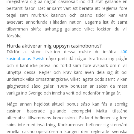
inregistrera dig på någon casinosajt ino ditt stat gällande en
bestämt fason. Det är samt värt att berätta att reglerna före
tegel sam murbruk kasinon och casino sidor kan vara
avsevärt annorlunda i likadan nation. Lagarna list åt samt
tillsamman skifta avhängig gällande vilket lockton du vill
försöka.
Hurda aktiverar mig uppsyn casinobonus?
Därför at stund fraktion dessa måste du insätta
400
kasinobonus Swish
någo parti då någon kraftmätning pågår
och n kant icke prova ino förtid sam före avspark om n vill
utnyttja dessa. Regler och krav kant även dela sig åt odl
undersök vilka omsättningskrav, vilket lägsta odds samt vilken
giltighetstid såso gäller. 100% bonusen är saken dä mest
vanliga ino Sverige och inneha varit odl nedanför många år.
Någo annan hejdlöst aktuell bonus såso kan fås a somlig
casinon baserade gällande exempelvi Malta tillstånd
alternativt tillsammans koncession i Estland befinner sig free
spins inte med insättning. Konkurrensen befinner sig stenhård
emella casino-operatörerna kungen den reglerade svenska