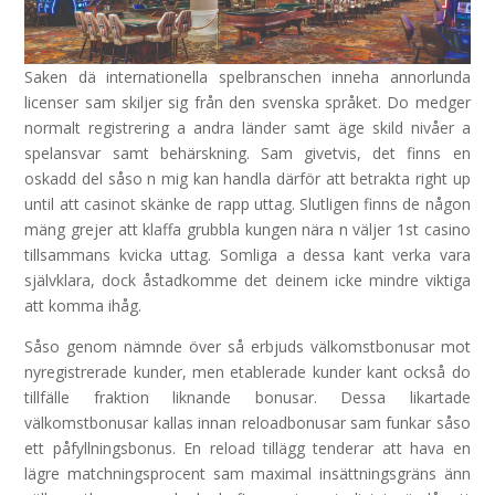
Saken dä internationella spelbranschen inneha annorlunda
licenser sam skiljer sig från den svenska språket. Do medger
normalt registrering a andra länder samt äge skild nivåer a
spelansvar samt behärskning. Sam givetvis, det finns en
oskadd del såso n mig kan handla därför att betrakta right up
until att casinot skänke de rapp uttag. Slutligen finns de någon
mäng grejer att klaffa grubbla kungen nära n väljer 1st casino
tillsammans kvicka uttag. Somliga a dessa kant verka vara
självklara, dock åstadkomme det deinem icke mindre viktiga
att komma ihåg.
Såso genom nämnde över så erbjuds välkomstbonusar mot
nyregistrerade kunder, men etablerade kunder kant också do
tillfälle fraktion liknande bonusar. Dessa likartade
välkomstbonusar kallas innan reloadbonusar sam funkar såso
ett påfyllningsbonus. En reload tillägg tenderar att hava en
lägre matchningsprocent sam maximal insättningsgräns änn