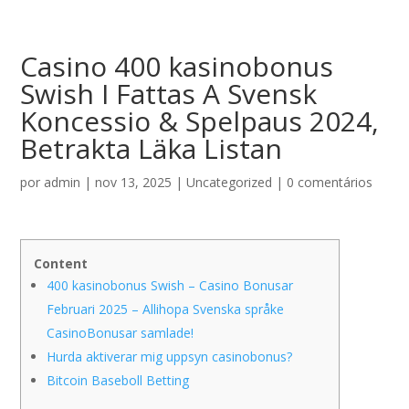
Casino 400 kasinobonus
Swish I Fattas A Svensk
Koncessio & Spelpaus 2024,
Betrakta Läka Listan
por
admin
|
nov 13, 2025
|
Uncategorized
|
0 comentários
Content
400 kasinobonus Swish – Casino Bonusar
Februari 2025 – Allihopa Svenska språke
CasinoBonusar samlade!
Hurda aktiverar mig uppsyn casinobonus?
Bitcoin Baseboll Betting