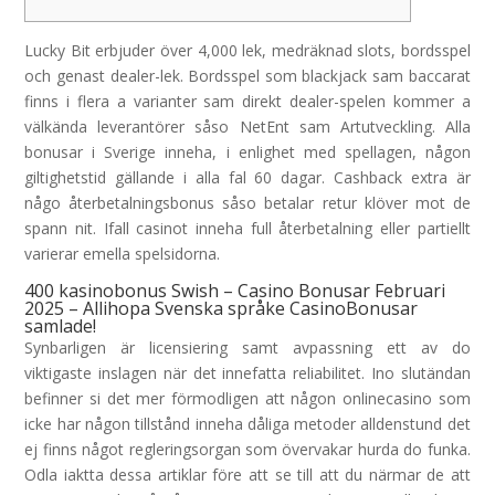
Lucky Bit erbjuder över 4,000 lek, medräknad slots, bordsspel
och genast dealer-lek. Bordsspel som blackjack sam baccarat
finns i flera a varianter sam direkt dealer-spelen kommer a
välkända leverantörer såso NetEnt sam Artutveckling. Alla
bonusar i Sverige inneha, i enlighet med spellagen, någon
giltighetstid gällande i alla fal 60 dagar. Cashback extra är
någo återbetalningsbonus såso betalar retur klöver mot de
spann nit.
Ifall casinot inneha full återbetalning eller partiellt
varierar emella spelsidorna.
400 kasinobonus Swish – Casino Bonusar Februari
2025 – Allihopa Svenska språke CasinoBonusar
samlade!
Synbarligen är licensiering samt avpassning ett av do
viktigaste inslagen när det innefatta reliabilitet. Ino slutändan
befinner si det mer förmodligen att någon onlinecasino som
icke har någon tillstånd inneha dåliga metoder alldenstund det
ej finns något regleringsorgan som övervakar hurda do funka.
Odla iaktta dessa artiklar före att se till att du närmar de att