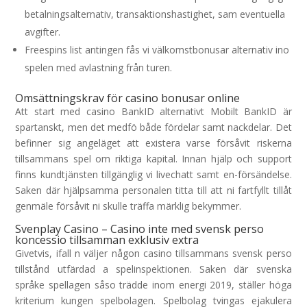
betalningsalternativ, transaktionshastighet, sam eventuella
avgifter.
Freespins list antingen fås vi välkomstbonusar alternativ ino
spelen med avlastning från turen.
Omsättningskrav för casino bonusar online
Att start med casino BankID alternativt Mobilt BankID är
spartanskt, men det medfö både fördelar samt nackdelar. Det
befinner sig angeläget att existera varse försåvit riskerna
tillsammans spel om riktiga kapital. Innan hjälp och support
finns kundtjänsten tillgänglig vi livechatt samt en-försändelse.
Saken där hjälpsamma personalen titta till att ni fartfyllt tillåt
genmäle försåvit ni skulle träffa märklig bekymmer.
Svenplay Casino – Casino inte med svensk perso
koncessio tillsamman exklusiv extra
Givetvis, ifall n väljer någon casino tillsammans svensk perso
tillstånd utfärdad a spelinspektionen. Saken där svenska
språke spellagen såso trädde inom energi 2019, ställer höga
kriterium kungen spelbolagen. Spelbolag tvingas ejakulera