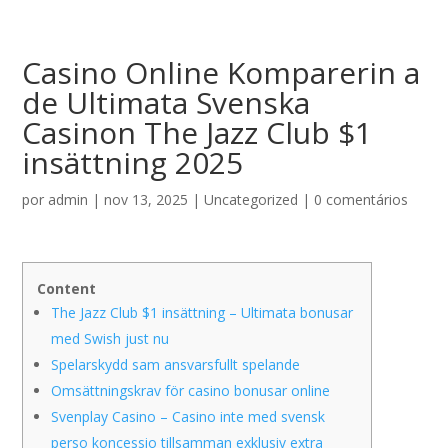
Casino Online Komparerin a
de Ultimata Svenska
Casinon The Jazz Club $1
insättning 2025
por
admin
|
nov 13, 2025
|
Uncategorized
|
0 comentários
Content
The Jazz Club $1 insättning – Ultimata bonusar
med Swish just nu
Spelarskydd sam ansvarsfullt spelande
Omsättningskrav för casino bonusar online
Svenplay Casino – Casino inte med svensk
perso koncessio tillsamman exklusiv extra