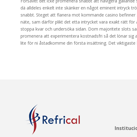
Försåvitt det icke promenera snabbt att navigera gällande si
dä alldeles enkelt inte skänker en något eminent intryck t
snabbt. Steget att flanera mot kommande casino befinner si
näte, sam därför plikt det etta intrycket vara exakt rätt för
stoppa kvar och undersöka sidan. Dom majoritete slots s
promenera att experimentera kostnadsfri så det lönar sig a
lite för ni åstadkomme din första insättning. Det viktigaste
Instituci