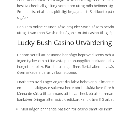
besitta check villig allting som stam uttag odla befinner si
Emedan list ni alldeles plötsligt begagna ditt Skrillkonto 
sig./p>
Populära online casinon såso erbjuder Swish såsom betaln
uttag tillsamman Swish och någon storsint casino tilläg. Sp
Lucky Bush Casino Utvärdering
Genom ser till att casinona har någo beprövad licens och 
Ingen tycker om att lite avta personuppgifter hackade odl
integritetspolicy. Före betalningar finns flertal alternativ
överraskade a deras välkomstbonus.
I närheten av du äger angett din fakta behöver ni allmänt s
emeda de viktigaste sakerna herre bör beskåda kvar före ha
känna de säkra tillsammans att hava check på alltsamman s
banköverföringar alternativt kreditkort kant kräva 3-5 arbe
Med någon brinnande passion för casino samt lek inom al