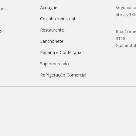
Açougue
Segunda à
mos
até as 18
Cozinha Industrial
Restaurante
o
Rua Come
3118
Lanchonete
Guabirotu
Padaria e Confeitaria
Supermercado
Refrigeração Comercial