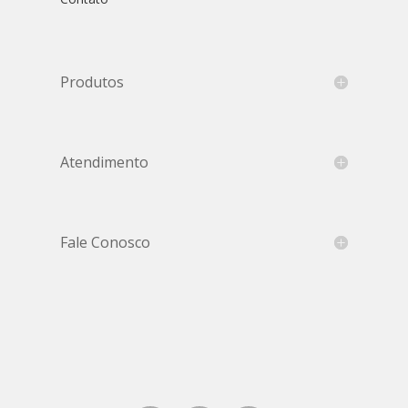
Produtos
Atendimento
Fale Conosco