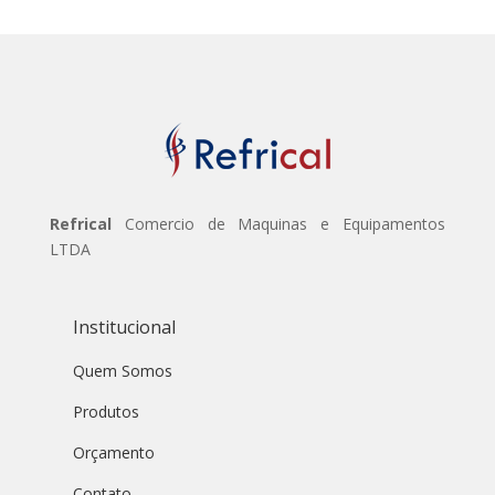
Refrical
Comercio de Maquinas e Equipamentos
LTDA
Institucional
Quem Somos
Produtos
Orçamento
Contato