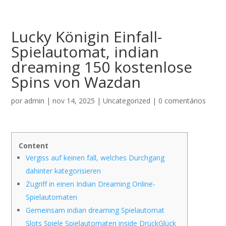
Lucky Königin Einfall-
Spielautomat, indian
dreaming 150 kostenlose
Spins von Wazdan
por
admin
|
nov 14, 2025
|
Uncategorized
|
0 comentários
Content
Vergiss auf keinen fall, welches Durchgang
dahinter kategorisieren
Zugriff in einen Indian Dreaming Online-
Spielautomaten
Gemeinsam indian dreaming Spielautomat
Slots Spiele Spielautomaten inside DrückGlück