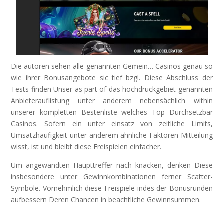
Die autoren sehen alle genannten Gemein… Casinos genau so
wie ihrer Bonusangebote sic tief bzgl. Diese Abschluss der
Tests finden Unser as part of das hochdruckgebiet genannten
Anbieterauflistung unter anderem nebensächlich within
unserer kompletten Bestenliste welches Top Durchsetzbar
Casinos. Sofern ein unter einsatz von zeitliche Limits,
Umsatzhäufigkeit unter anderem ähnliche Faktoren Mitteilung
wisst, ist und bleibt diese Freispielen einfacher.
Um angewandten Haupttreffer nach knacken, denken Diese
insbesondere unter Gewinnkombinationen ferner Scatter-
Symbole. Vornehmlich diese Freispiele indes der Bonusrunden
aufbessern Deren Chancen in beachtliche Gewinnsummen.