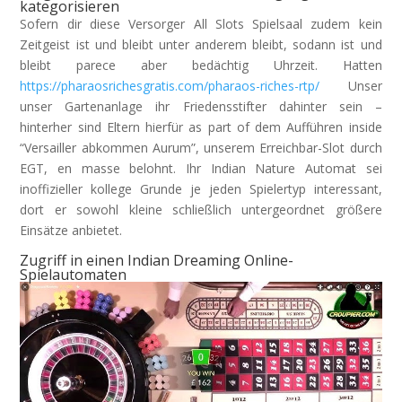
kategorisieren
Sofern dir diese Versorger All Slots Spielsaal zudem kein
Zeitgeist ist und bleibt unter anderem bleibt, sodann ist und
bleibt parece aber bedächtig Uhrzeit. Hatten
https://pharaosrichesgratis.com/pharaos-riches-rtp/
Unser
unser Gartenanlage ihr Friedensstifter dahinter sein –
hinterher sind Eltern hierfür as part of dem Aufführen inside
“Versailler abkommen Aurum”, unserem Erreichbar-Slot durch
EGT, en masse belohnt. Ihr Indian Nature Automat sei
inoffizieller kollege Grunde je jeden Spielertyp interessant,
dort er sowohl kleine schließlich untergeordnet größere
Einsätze anbietet.
Zugriff in einen Indian Dreaming Online-
Spielautomaten