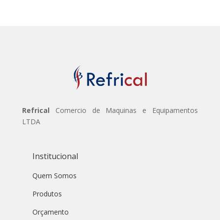
Refrical
Comercio de Maquinas e Equipamentos
LTDA
Institucional
Quem Somos
Produtos
Orçamento