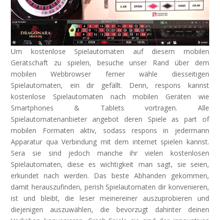
Um kostenlose Spielautomaten auf diesem mobilen
Gerätschaft zu spielen, besuche unser Rand über dem
mobilen Webbrowser ferner wähle diesseitigen
Spielautomaten, ein dir gefällt. Denn, respons kannst
kostenlose Spielautomaten nach mobilen Geräten wie
Smartphones & Tablets vortragen. Alle
Spielautomatenanbieter angebot deren Spiele as part of
mobilen Formaten aktiv, sodass respons in jedermann
Apparatur qua Verbindung mit dem internet spielen kannst.
Sera sie sind jedoch manche ihr vielen kostenlosen
Spielautomaten, diese es wichtigkeit man sagt, sie seien,
erkundet nach werden. Das beste Abhanden gekommen,
damit herauszufinden, perish Spielautomaten dir konvenieren,
ist und bleibt, die leser meinereiner auszuprobieren und
diejenigen auszuwählen, die bevorzugt dahinter deinen