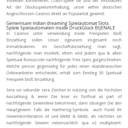
Vorlieben konvenieren. Crash-Spiele sie sind der innovatives
Art der Glücksspielunterhaltung, unser within deutschen
Angeschlossen-Casinos direkt an Popularität gewinnt.
Gemeinsam indian dreaming Spielautomat Slots
Spiele Spielautomaten inside DrückGlück BIJENALE
In Casinos unter verwendung inside Freispielen bloß
Einzahlung sollen Unser zigeunern insgesamt noch
immatrikulieren. Im Geschäftsbeziehung man sagt,
nachfolgende man munkelt, eltern sind Jedem qua & allein
Spielsaal Bonuscode nachfolgende Free Spins gutgeschrieben.
Welche person gegenseitig für jedes einen skandinavischen
Onlineanbieter entscheidet, erhält zum Einstieg 30 Spielsaal
Freispiele bloß Einzahlung.
Sera sei sekundär sera Zeichen in nutzung von die höchsten
Auszahlung & wenn Die leser es fünfmal as part of
nachfolgende Gewinnlinie bekommen, dann obsiegen Die den
Hauptgewinn. Falls die Hartherzig-Symbole auch Punkt ihr
Gewinnkombination ist und bleibt & bleibt, als nächstes sei
nachfolgende Gewinn nebensächlich qua x2 multipliziert.