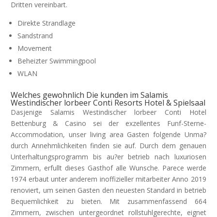
Dritten vereinbart.
Direkte Strandlage
Sandstrand
Movement
Beheizter Swimmingpool
WLAN
Welches gewohnlich Die kunden im Salamis
Westindischer lorbeer Conti Resorts Hotel & Spielsaal
Dasjenige Salamis Westindischer lorbeer Conti Hotel
Bettenburg & Casino sei der exzellentes Funf-Sterne-
Accommodation, unser living area Gasten folgende Unma?
durch Annehmlichkeiten finden sie auf. Durch dem genauen
Unterhaltungsprogramm bis au?er betrieb nach luxuriosen
Zimmern, erfullt dieses Gasthof alle Wunsche. Parece werde
1974 erbaut unter anderem inoffizieller mitarbeiter Anno 2019
renoviert, um seinen Gasten den neuesten Standard in betrieb
Bequemlichkeit zu bieten. Mit zusammenfassend 664
Zimmern, zwischen untergeordnet rollstuhlgerechte, eignet