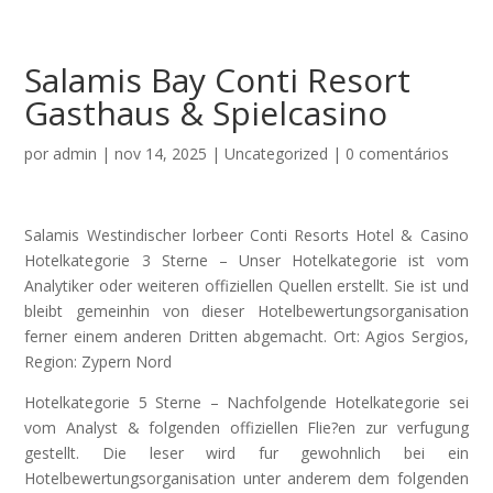
Salamis Bay Conti Resort
Gasthaus & Spielcasino
por
admin
|
nov 14, 2025
|
Uncategorized
|
0 comentários
Salamis Westindischer lorbeer Conti Resorts Hotel & Casino
Hotelkategorie 3 Sterne – Unser Hotelkategorie ist vom
Analytiker oder weiteren offiziellen Quellen erstellt. Sie ist und
bleibt gemeinhin von dieser Hotelbewertungsorganisation
ferner einem anderen Dritten abgemacht. Ort: Agios Sergios,
Region: Zypern Nord
Hotelkategorie 5 Sterne – Nachfolgende Hotelkategorie sei
vom Analyst & folgenden offiziellen Flie?en zur verfugung
gestellt. Die leser wird fur gewohnlich bei ein
Hotelbewertungsorganisation unter anderem dem folgenden