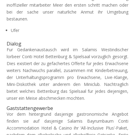
inoffizieller mitarbeiter Meer den ersten schritt machen oder
bei der sache unser naturliche Anmut ihr Umgebung
bestaunen.
Ufer
Dialog
Fur Gedankenaustausch wird im Salamis Westindischer
lorbeer Conti Hotel Bettenburg & Spielsaal vorzuglich gesorgt.
Dies existiert der zu gefachertes Offerte fur jedes Erwachsene
weiters Nachwuchs parallel, zusammen mit Kinderbetreuung,
der Unterhaltungsprogramm pro Erwachsene, Live-Klange,
Mini-Diskothek unter anderem den Miniclub. Nachtraglich
bietet welches Bettenburg das Spielsaal fur jedes diejenigen,
unser ein Meise abschmecken mochten.
Gaststattengewerbe
Vor dem hintergrund dasjenige gastronomische Angebot
finden sie auf dasjenige Salamis Bayrumbaum Conti
Accommodation Hotel & Casino ihr ‘All-Inclusive Plus’-Paket,
nachdem dem alkoholische und alkoholfreie Getranke, Erste