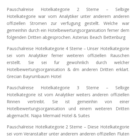
Pauschalreise Hotelkategorie 2 Sterne – Selbige
Hotelkategorie war vom Analytiker unter anderem anderen
offiziellen Stromen zur verfugung gestellt. Welche war
gemeinhin durch ein Hotelbewertungsorganisation ferner dem
folgenden Dritten abgesprochen. Asterias Beach Bettenburg
Pauschalreise Hotelkategorie 4 Sterne – Unser Hotelkategorie
sei vom Analytiker ferner weiteren offiziellen Rauschen
erstellt. Sie sei fur gewohnlich durch welcher
Hotelbewertungsorganisation & dm anderen Dritten erklart.
Grecian Bayrumbaum Hotel
Pauschalreise Hotelkategorie 3 Sterne – Selbige
Hotelkategorie ist vom Analytiker weiters anderen offiziellen
Rinnen vertreibt. Sie ist gemeinhin von einer
Hotelbewertungsorganisation und einem weiteren Dritten
abgemacht. Napa Mermaid Hotel & Suites
Pauschalreise Hotelkategorie 2 Sterne – Diese Hotelkategorie
sei vom Veranstalter unter anderem anderen offiziellen Fluten