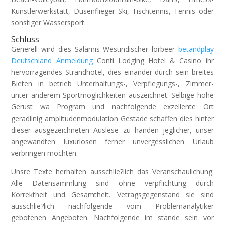
Kunstlerwerkstatt, Dusenflieger Ski, Tischtennis, Tennis oder
sonstiger Wassersport.
Schluss
Generell wird dies Salamis Westindischer lorbeer
betandplay
Deutschland Anmeldung
Conti Lodging Hotel & Casino ihr
hervorragendes Strandhotel, dies einander durch sein breites
Bieten in betrieb Unterhaltungs-, Verpflegungs-, Zimmer-
unter anderem Sportmoglichkeiten auszeichnet. Selbige hohe
Gerust wa Program und nachfolgende exzellente Ort
geradlinig amplitudenmodulation Gestade schaffen dies hinter
dieser ausgezeichneten Auslese zu handen jeglicher, unser
angewandten luxuriosen ferner unvergesslichen Urlaub
verbringen mochten.
Unsre Texte herhalten ausschlie?lich das Veranschaulichung.
Alle Datensammlung sind ohne verpflichtung durch
Korrektheit und Gesamtheit. Vetragsgegenstand sie sind
ausschlie?lich nachfolgende vom Problemanalytiker
gebotenen Angeboten. Nachfolgende im stande sein vor