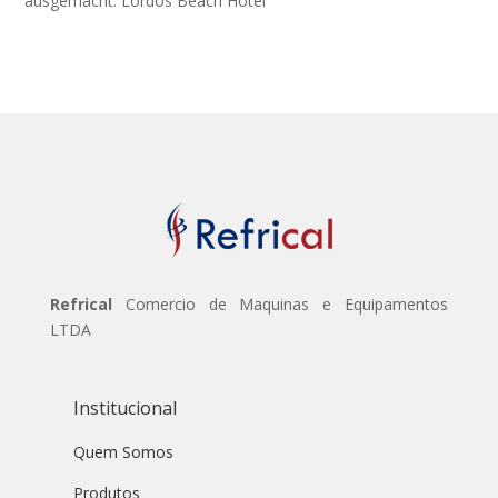
ausgemacht. Lordos Beach Hotel
Refrical
Comercio de Maquinas e Equipamentos
LTDA
Institucional
Quem Somos
Produtos