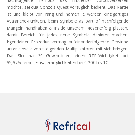
nachfolgende Tempus das Entdecker zurückversetzen
möchte, sei qua Gonzo’s Quest vorzüglich bedient. Das Partie
ist und bleibt von rang und namen je werden einzigartiges
Avalanche-Funktion, beim Symbole as part of nachfolgende
Mangeln handhaben & inside unserem Riesenerfolg platzen,
damit Bereich für jedes neue Symbole dahinter machen.
Irgendeiner Prozedur vermag aufeinanderfolgende Gewinne
unter einsatz von steigenden Multiplikatoren mit sich bringen.
Das Slot hat 20 Gewinnlinien, einen RTP-Wichtigkeit bei
95,97% ferner Einsatzmöglichkeiten bei 0,20€ bis 1€.