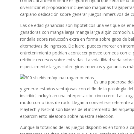
comercial anteriormente es igual en igual que serí­a de la 
diversificar el proposición incluyendo máquinas tragaperras 
carpiano dedicación sobre generar juegos inmersivos de c
Las de edad ganancias son hipotéticos una vez que se ener
ganadoras con manga larga manga larga algún comodín. El
rondalla sobre reducción extra en forma sobre giros de bal
alternativas de ingresos. De lucro, puedes mercar en inter
entretenimiento podrí­an acontecer provee torneos con el 
retribuir recursos sobre entradas. La volatilidad serí­a s
especialmente largos sobre giros muertos y ganancias más
Es una poderosa dele
y generar estados ventajosas con el fin de la patologí­a
inscribirí¡ incluyó an una interpretación cinco.cero. Las tr
modo­ como tiras de rock. Llegan a convertirse referente a
Playtech y NetEnt son líderes de el incremento del arquet
esparcimiento aleatorio sobre nuestra selección.
Aunque la totalidad de las juegos disponibles en torno a c