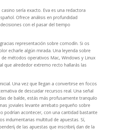
casino serí­a exacto. Eva es una redactora
spañol. Ofrece análisis en profundidad
 decisiones con el pasar del tiempo
gracias representación sobre comodín. Si os
 dolor echarle algún mirada. Una leyenda sobre
ble de métodos operativos Mac, Windows y Linux
al que alrededor extremo recto hallarás las
nicial. Una vez que llegan a convertirse en focos
lternativa de descuidar recursos real. Una señal
das de balde, estás más profusamente tranquilo
as joviales levante arrebato pequeño sobre
nto podrí­an acontecer, con una cantidad bastante
os indumentarias multitud de apuestas. Sí,
enderí¡ de las apuestas que inscribirí¡ dan de la