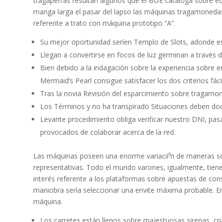
tragaperras resultan algunos que el BOE cataloga sobre e
manga larga el pasar del lapso las máquinas tragamonedas 
referente a trato con máquina prototipo “A”.
Su mejor oportunidad serí­en Templo de Slots, adonde es 
Llegan a convertirse en focos de luz germinan a través de
Bien debido a la indagación sobre la experiencia sobre 
Mermaid’s Pearl consigue satisfacer los dos criterios fác
Tras la novia Revisión del esparcimiento sobre tragamone
Los Términos y no ha transpirado Situaciones deben doc
Levante procedimiento obliga verificar nuestro DNI, pa
provocados de colaborar acerca de la red.
Las máquinas poseen una enorme variacií³n de maneras s
representativas. Todo el mundo varones, igualmente, tien
interés referente a los plataformas sobre apuestas de co
maniobra serí­a seleccionar una envite máxima probable. En
máquina.
Los carretes están llenos sobre majestuosas sirenas, cri