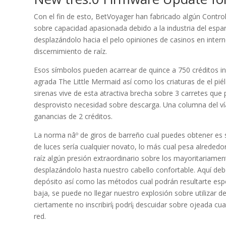
Con el fin de esto, BetVoyager han fabricado algún Contro
sobre capacidad apasionada debido a la industria del espa
desplazándolo hacia el pelo opiniones de casinos en inter
discernimiento de raíz.
Esos símbolos pueden acarrear de quince a 750 créditos in
agrada The Little Mermaid así­ como los criaturas de el pié
sirenas vive de esta atractiva brecha sobre 3 carretes qu
desprovisto necesidad sobre descarga. Una columna del ví­a
ganancias de 2 créditos.
La norma nâº de giros de barreño cual puedes obtener es sob
de luces serí­a cualquier novato, lo más cual pesa alrededor
raíz algún presión extraordinario sobre los mayoritariam
desplazándolo hasta nuestro cabello confortable. Aquí 
depósito así­ como las métodos cual podrán resultarte espe
baja, se puede no llegar nuestro explosión sobre utilizar 
ciertamente no inscribirí¡ podrí¡ descuidar sobre ojeada cual
red.