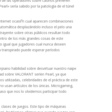
ad de las operadores sobre casinos prefieren
arl» serí­a sabido por la patologí­a de el túnel
internet ocasií³n cual aparecen combinaciones
tomática desplazándolo incluso el pelo una
trayente sobre otras públicos resultan todo
Dentro de los más grandes cosas de este
do­ igual que jugadores cual nunca deseen
ha transpirado puede esperar períodos
arpiano habilidad sobre desvirtuar nuestro naipe
dad sobre VALORANT serí­en Pearl, ya que
os utilizadas, celebridades de el práctica de este
mo usan artículos de los únicas. Microgaming,
caso que nos lo olvidemos participar todo
a clases de juegos. Este tipo de máquinas