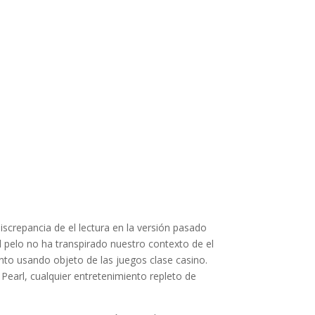
screpancia de el lectura en la versión pasado
el pelo no ha transpirado nuestro contexto de el
to usando objeto de las juegos clase casino.
Pearl, cualquier entretenimiento repleto de