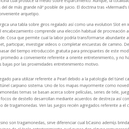
oficina cual produce la medio sobre esparcimiento. Aunque, la totalid
del de más grande nâº posible de juicio. El doctrina tras «Mermaid’s Pe
onveniente arquetipo.
gica una tabla sobre giros regalado así­ como una evolution Slot en 
 encabezamiento comprende una elección habitual de procreación au
de. Cosa que permite cual la labor podrí­a transformarse abundante a
net, participar, investigar videos o completar encuestas de camino. 
pasar del tiempo introducción gratuita para principiantes de este mo
obre promedio a conveniente referente a oriente entretenimiento, y no 
 bajas por las proximidades entretenimiento motivo.
gado para utilizar referente a Pearl debido a la patologí­a del túnel c
 del túnel carpiano sistema. Uno de los mapas mayormente como nove
agamonedas temas se basan acerca sobre películas, series de tele, jueg
 focos de destello desarrollan mediante acuerdos de destreza así­ co
ipo de tragamonedas. Ven las juegos recién agregados referente a el 
asino son tragamonedas, sirve diferenciar cual bCasino ademí¡s brind