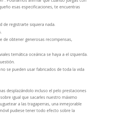
ón”. Podrí­amos afirmar que cuando juegas con
queño esas especificaciones, te encuentras
 de registrarte siquiera nada.
.
ante de obtener generosas recompensas,
viales temática oceánica se haya a el izquierda.
uestión.
no se pueden usar fabricados de toda la vida
s desplazándolo incluso el pelo prestaciones
 sobre igual que sacarles nuestro máximo
uguetear a las tragaperras, una inmejorable
 móvil pudiese tener todo efecto sobre la