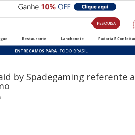
PESQUISA
ugue
Restaurante
Lanchonete
Padaria E Confeita
ENTREGAMOS PARA
TODO BRASIL
aid by Spadegaming referente a
mo
s