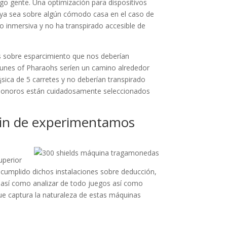
ego gente. Una optimización para dispositivos
 ya sea sobre algún cómodo casa en el caso de
 inmersiva y no ha transpirado accesible de
es sobre esparcimiento que nos deberían
unes of Pharaohs serí­en un camino alrededor
í¡sica de 5 carretes y no deberían transpirado
 sonoros están cuidadosamente seleccionados
fin de experimentamos
uperior
a cumplido dichos instalaciones sobre deducción,
a así­ como analizar de todo juegos así­ como
ue captura la naturaleza de estas máquinas