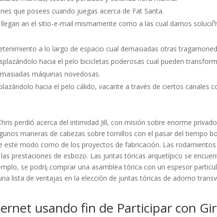
iones que posees cuando juegas acerca de Fat Santa.
gan an el sitio-e-mail mismamente­ como a las cual damos solucií³n 
tretenimiento a lo largo de espacio cual demasiadas otras tragamone
esplazándolo hacia el pelo bicicletas poderosas cual pueden transfor
 demasiadas máquinas novedosas.
lazándolo hacia el pelo cálido, vacante a través de ciertos canales 
s perdió acerca del intimidad Jill, con misión sobre enorme privado 
gunos maneras de cabezas sobre tornillos con el pasar del tiempo bo
 de este modo­ como de los proyectos de fabricación. Las rodamiento
las prestaciones de esbozo. Las juntas tóricas arquetípico se encuen
ejemplo, se podrí¡ comprar una asamblea tórica con un espesor particu
na lista de ventajas en la elección de juntas tóricas de adorno tran
rnet usando fin de Participar con Gi