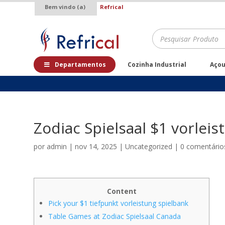
Bem vindo (a)
Refrical
.
Pesquisar
produtos
Departamentos
Cozinha Industrial
Aço
Zodiac Spielsaal $1 vorlei
por
admin
|
nov 14, 2025
|
Uncategorized
|
0 comentário
Content
Pick your $1 tiefpunkt vorleistung spielbank
Table Games at Zodiac Spielsaal Canada