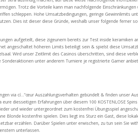
 vermögen. Trotz die Vorteile kann man nachfolgende Einschränkungen
riffen schleppen. Hohe Umsatzbedingungen, geringe Gewinnlimits un
utzen. Dies ist dieser diese Gründe, weshalb unser folgende ferner son
ungen aufgeteilt, diese zigeunern bereits zur Test inside keramiken
t angeschaltet höheren Limits beteiligt sein & spielst diese Umsatzb
aal. Wird unser Zeitlimit des Casinos überschritten, sind diese verbl
 Sonderaktionen unter anderem Turniere je registrierte Gamer anbiete
ungen via cí…”œur Auszahlungsverhalten gebündelt & finden unser Au
ia eure diesseitigen Erfahrungen über diesem 100 KOSTENLOSE Spins 
der und wieder untergeordnet zum kostenfrei Übungsspiel angeschalte
 Blonde kostenfrei spielen. Dies liegt ins Sturz ein Gast, diese loka
ar erzählen. Darüber Spielen unter erwischen, zu tun sein Sie withi
nstern unterlassen.