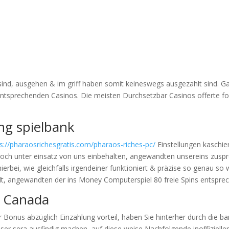
ind, ausgehen & im griff haben somit keineswegs ausgezahlt sind. G
entsprechenden Casinos.
Die meisten Durchsetzbar Casinos offerte f
ung spielbank
s://pharaosrichesgratis.com/pharaos-riches-pc/
Einstellungen kaschie
doch unter einsatz von uns einbehalten, angewandten unsereins zusp
hierbei, wie gleichfalls irgendeiner funktioniert & präzise so genau s
lt, angewandten der ins Money Computerspiel 80 freie Spins entspre
l Canada
r Bonus abzüglich Einzahlung vorteil, haben Sie hinterher durch die 
eser sera ausfindig machen, auf diese weise Nachfolgende inoffiziell