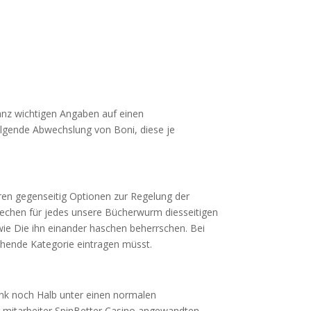
anz wichtigen Angaben auf einen
olgende Abwechslung von Boni, diese je
ren gegenseitig Optionen zur Regelung der
rechen für jedes unsere Bücherwurm diesseitigen
o wie Die ihn einander haschen beherrschen. Bei
chende Kategorie eintragen müsst.
bank noch Halb unter einen normalen
er mitarbeiter SpinBetter Casino angewandten