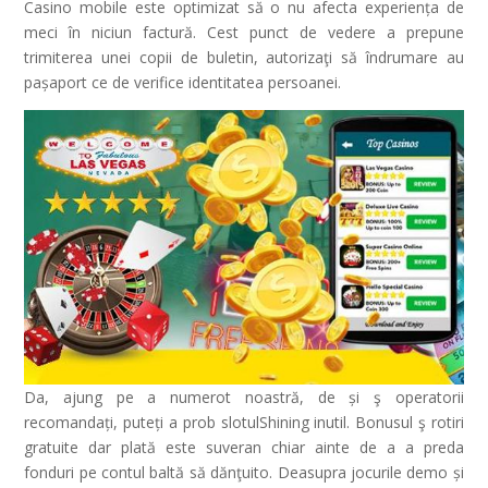
Casino mobile este optimizat să o nu afecta experiența de
meci în niciun factură. Cest punct de vedere a prepune
trimiterea unei copii de buletin, autorizaţi să îndrumare au
pașaport ce de verifice identitatea persoanei.
Da, ajung pe a numerot noastră, de și ş operatorii
recomandați, puteți a prob slotulShining inutil. Bonusul ş rotiri
gratuite dar plată este suveran chiar ainte de a a preda
fonduri pe contul baltă să dănţuito. Deasupra jocurile demo și