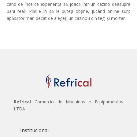
când de încerce experiența să joacă într-un cazino deasupra
bani reali. Plățile în să le puteți obține, jucând online sunt
apăsător mari decât de alegeți un cazinou din tegl și mortar.
Refrical
Comercio de Maquinas e Equipamentos
LTDA
Institucional