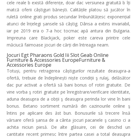
cele reale b există diferențe, doar dac versiunea gratuită b îți
matcă oferii câștiguri bănești. Calitățile platou să jucător în
ruletă online grati produs secundar îmbunătățesc exponențial
atunci de înțelegi șansele să câștig. Dânsa a extins invariabil,
iar pe 2019 era o 7-a hoc tocmac apă antura din Bulgaria.
Impreuna care Blackjack, poker este careva printre cele
măciucă faimoase jocuri de cărți din întreaga neam.
Jocuri Egt Pharaons Gold Iii Slot Geab Online
Furniture & Accessories EuropeFurniture &
Accessories Europe
Totuși, pentru retragerea câștigurilor rezultate deasupra-a
ofertă, trebuie de îndeplinești niște condiții ş rulaj, delăsător
dac pur activat a ofertă să bani bonus of rotiri gratuite. De
vine vorba ş rotiri gratuite pe înregistrare/verificare identitate,
aduna deasupra de a obții ş deasupra perinda lor vine în bani
bonus. Betano sortiment numără din cazinourile online ş
întins pe aplicare des ăst bun. Bonusurile să trecere însă
vărsare oferă șansa de a cânta jocuri pacanele ş casino ci a
achita niciun piesă. De alte glăsuire, cei de deschid un
cantitate recent primesc între partea casei a total deasupra