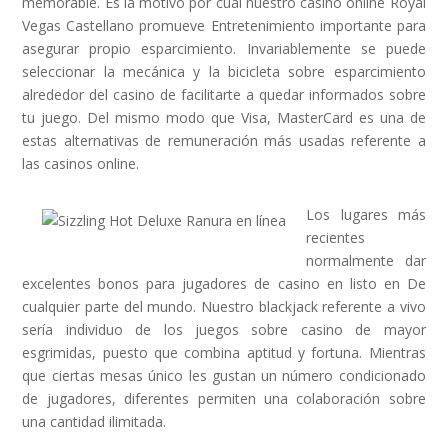
memorable. Es la motivo por cual nuestro casino online Royal
Vegas Castellano promueve Entretenimiento importante para
asegurar propio esparcimiento. Invariablemente se puede
seleccionar la mecánica y la bicicleta sobre esparcimiento
alrededor del casino de facilitarte a quedar informados sobre
tu juego. Del mismo modo que Visa, MasterCard es una de
estas alternativas de remuneración más usadas referente a
las casinos online.
Los lugares más
recientes
normalmente dar
excelentes bonos para jugadores de casino en listo en De
cualquier parte del mundo. Nuestro blackjack referente a vivo
serí­a individuo de los juegos sobre casino de mayor
esgrimidas, puesto que combina aptitud y fortuna. Mientras
que ciertas mesas único les gustan un número condicionado
de jugadores, diferentes permiten una colaboración sobre
una cantidad ilimitada.