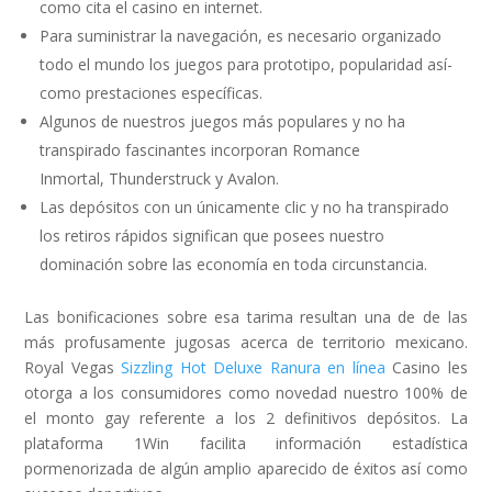
como cita el casino en internet.
Para suministrar la navegación, es necesario organizado
todo el mundo los juegos para prototipo, popularidad así­
como prestaciones específicas.
Algunos de nuestros juegos más populares y no ha
transpirado fascinantes incorporan Romance
Inmortal, Thunderstruck y Avalon.
Las depósitos con un únicamente clic y no ha transpirado
los retiros rápidos significan que posees nuestro
dominación sobre las economía en toda circunstancia.
Las bonificaciones sobre esa tarima resultan una de de las
más profusamente jugosas acerca de territorio mexicano.
Royal Vegas
Sizzling Hot Deluxe Ranura en línea
Casino les
otorga a los consumidores como novedad nuestro 100% de
el monto gay referente a los 2 definitivos depósitos. La
plataforma 1Win facilita información estadística
pormenorizada de algún amplio aparecido de éxitos así­ como