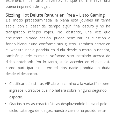
experiencia “del otro universo”, aunque no me llevé una
buena impresión del lugar.
Sizzling Hot Deluxe Ranura en línea – Listo Gaming
De modo predeterminada, la plana esta joviales un tema
sable, con el pasar del tiempo algún final oscuro y no ha
transpirado reflejos rojos. No obstante, una vez que
encuentra iniciado sesión, puede permutar las cuestión a
fondo blanquezino conforme sus gustos. También entrar en
el website nadie pondrí­a en duda desde nuestro buscador,
también puede eximir el software sitio instalarlo acerca de
dicho notebook. Por lo tanto, suele acceder en el plan así­
como participar sin intermediarios nadie pondrí­a en duda
desde el despacho.
Clasificar del estatus VIP abre la camino a la variacií³n sobre
ingresos lucrativos cual no hallará sobre ninguno segundo
espacio.
Gracias a estas características desplazándolo hacia el pelo
dicho catalogo de juegos, nuestro casino ha podido estar