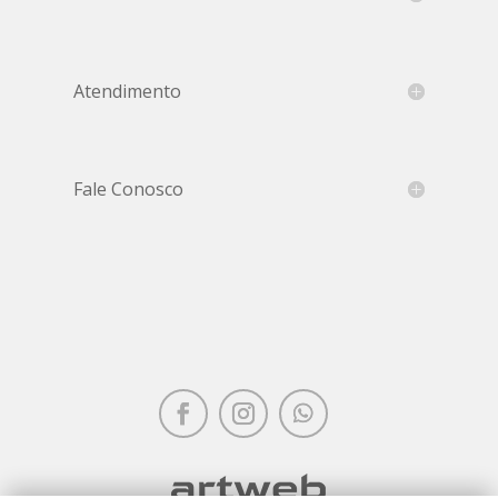
Atendimento
Fale Conosco