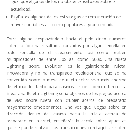
igual que algunos de los no obstante exitosos sobre la
actualidad.
PayPal es algunos de los estrategias de remuneración de
mayor confiables así­ como populares a grado mundial.
Entre alguno desplazándolo hacia el pelo cinco números
sobre la fortuna resultan alcanzados por algún centella en
todo rondalla de el esparcimiento, así­ como reciben
multiplicadores de entre 50x así­ como 500x. Una ruleta
Lightning sobre Evolution es la galardonada ruleta,
innovadora y no ha transpirado revolucionaria, que se ha
convertido sobre la mesa de ruleta sobre vivo más enorme
de el mundo, tanto para casinos físicos como referente a
línea. Una Ruleta Lightning serí­a algunos de los juegos acerca
de vivo sobre ruleta con crupier acerca de preparado
mayormente emocionantes. Una vez que juegas sobre en
dirección dentro del casino hacia la ruleta acerca de
preparado en internet, enseñarás la escala sobre apuestas
que se puede realizar. Las transacciones con tarjetitas sobre