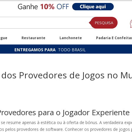
PESQUISA
ugue
Restaurante
Lanchonete
Padaria E Confeita
ENTREGAMOS PARA
TODO BRASIL
dos Provedores de Jogos no Mu
Provedores para o Jogador Experiente
 se resume apenas à estética ou à oferta de bónus. A verdadeira expe
dos pelos provedores de software. Conhecer os provedores de jogos p