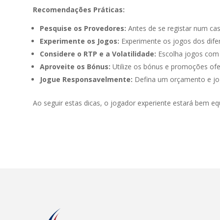
Recomendações Práticas:
Pesquise os Provedores:
Antes de se registar num cas
Experimente os Jogos:
Experimente os jogos dos difer
Considere o RTP e a Volatilidade:
Escolha jogos com R
Aproveite os Bónus:
Utilize os bónus e promoções ofer
Jogue Responsavelmente:
Defina um orçamento e jo
Ao seguir estas dicas, o jogador experiente estará bem equ