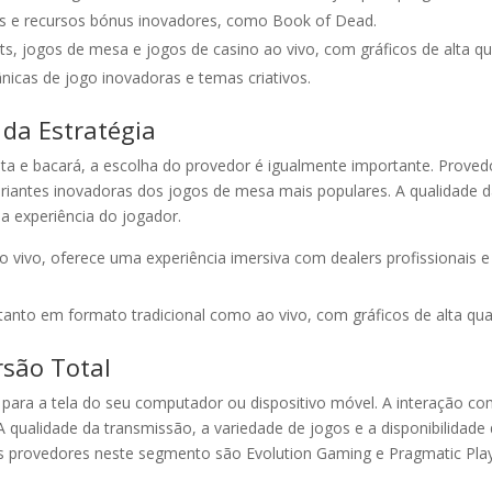
s e recursos bónus inovadores, como Book of Dead.
s, jogos de mesa e jogos de casino ao vivo, com gráficos de alta qua
nicas de jogo inovadoras e temas criativos.
 da Estratégia
ta e bacará, a escolha do provedor é igualmente importante. Prove
ariantes inovadoras dos jogos de mesa mais populares. A qualidade d
 a experiência do jogador.
 vivo, oferece uma experiência imersiva com dealers profissionais e
to em formato tradicional como ao vivo, com gráficos de alta quali
rsão Total
 para a tela do seu computador ou dispositivo móvel. A interação c
 A qualidade da transmissão, a variedade de jogos e a disponibilidad
ais provedores neste segmento são Evolution Gaming e Pragmatic Play