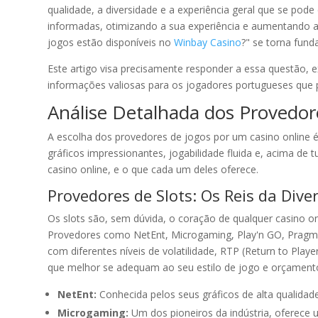
qualidade, a diversidade e a experiência geral que se po
informadas, otimizando a sua experiência e aumentando a
jogos estão disponíveis no
Winbay Casino
?" se torna fund
Este artigo visa precisamente responder a essa questão, 
informações valiosas para os jogadores portugueses que 
Análise Detalhada dos Provedor
A escolha dos provedores de jogos por um casino online é
gráficos impressionantes, jogabilidade fluida e, acima de
casino online, e o que cada um deles oferece.
Provedores de Slots: Os Reis da Dive
Os slots são, sem dúvida, o coração de qualquer casino o
Provedores como NetEnt, Microgaming, Play'n GO, Pragmat
com diferentes níveis de volatilidade, RTP (Return to Pla
que melhor se adequam ao seu estilo de jogo e orçament
NetEnt:
Conhecida pelos seus gráficos de alta qualidad
Microgaming:
Um dos pioneiros da indústria, oferece 