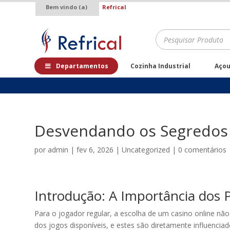
Bem vindo (a)
Refrical
.
Pesquisar
produtos
Departamentos
Cozinha Industrial
Aço
Desvendando os Segredos 
por
admin
|
fev 6, 2026
|
Uncategorized
|
0 comentários
Introdução: A Importância dos 
Para o jogador regular, a escolha de um casino online não
dos jogos disponíveis, e estes são diretamente influencia