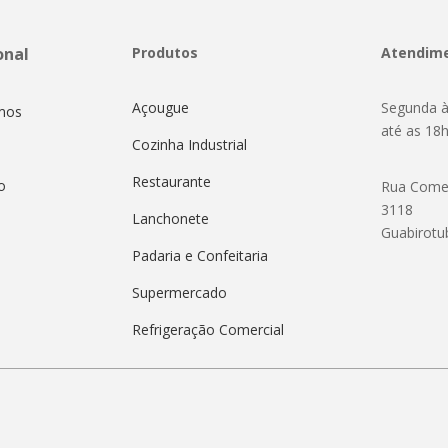
onal
Produtos
Atendim
Açougue
Segunda à
mos
até as 18
Cozinha Industrial
Restaurante
o
Rua Come
3118
Lanchonete
Guabirotu
Padaria e Confeitaria
Supermercado
Refrigeração Comercial