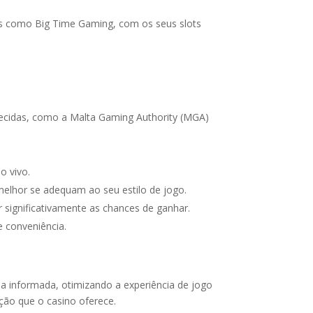
es como Big Time Gaming, com os seus slots
nhecidas, como a Malta Gaming Authority (MGA)
o vivo.
melhor se adequam ao seu estilo de jogo.
 significativamente as chances de ganhar.
e conveniência.
a informada, otimizando a experiência de jogo
ção que o casino oferece.