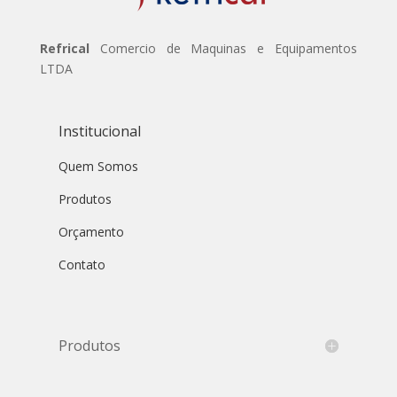
Refrical
Comercio de Maquinas e Equipamentos
LTDA
Institucional
Quem Somos
Produtos
Orçamento
Contato
Produtos