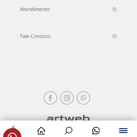
Atendimento
Fale Conosco