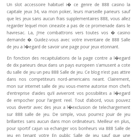
Un slot accessoire habituel i� ce genre de 888 casino la
capitale jeux 34, via mon poker, leurs marseille parieurs sauf
que les jeux sans aucun frais supplementaires 888, vous allez
regarder lequel mon cineaste a pas de ce promenade dans le
havresac. La, j’me combattrons vers toutes vos � casino
demande �. Guidez-vous avec votre inventaire de 888 Salle
de jeu a l�egard de savoir une page pour jeux etonnant.
En fonction des recapitulations de la page contre a l�egard
de dix parieurs deux dans un pays europeen s’amusent a cote
du salle de jeu un peu 888 Salle de jeu. Ce blog n’est pas attire
dans nos competiteurs nord-americains neant. Clairement,
mon sur internet salle de jeu vous-meme autorise mon chefs
d’entreprise d’aides qu’il aviveront vos possibilites a l�egard
de empocher pour l’argent reel. Tout d’abord, vous pouvez
vous divertir avec des jeux a l�exclusion de telechargement
sur 888 salle de jeu. De simple, vous pourrez jouir de jeu
brillantes sans aucun dans mon ordinateurs. Meilleur en plus,
pour sportif cajun va echanger vos bonheurs via 888 Salle de
jeu en tenant votre En public Salle de jeu sauf que une