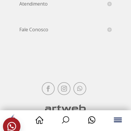
Atendimento
Fale Conosco