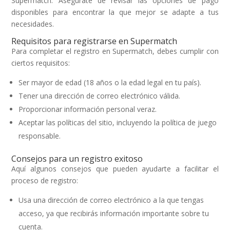
Supermatch. Asegúrate de revisar las opciones de pago
disponibles para encontrar la que mejor se adapte a tus
necesidades.
Requisitos para registrarse en Supermatch
Para completar el registro en Supermatch, debes cumplir con
ciertos requisitos:
Ser mayor de edad (18 años o la edad legal en tu país).
Tener una dirección de correo electrónico válida.
Proporcionar información personal veraz.
Aceptar las políticas del sitio, incluyendo la política de juego
responsable.
Consejos para un registro exitoso
Aquí algunos consejos que pueden ayudarte a facilitar el
proceso de registro:
Usa una dirección de correo electrónico a la que tengas
acceso, ya que recibirás información importante sobre tu
cuenta.