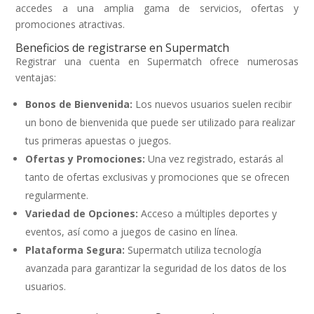
accedes a una amplia gama de servicios, ofertas y
promociones atractivas.
Beneficios de registrarse en Supermatch
Registrar una cuenta en Supermatch ofrece numerosas
ventajas:
Bonos de Bienvenida:
Los nuevos usuarios suelen recibir
un bono de bienvenida que puede ser utilizado para realizar
tus primeras apuestas o juegos.
Ofertas y Promociones:
Una vez registrado, estarás al
tanto de ofertas exclusivas y promociones que se ofrecen
regularmente.
Variedad de Opciones:
Acceso a múltiples deportes y
eventos, así como a juegos de casino en línea.
Plataforma Segura:
Supermatch utiliza tecnología
avanzada para garantizar la seguridad de los datos de los
usuarios.