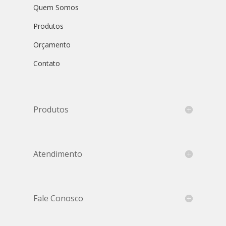
Quem Somos
Produtos
Orçamento
Contato
Produtos
Atendimento
Fale Conosco