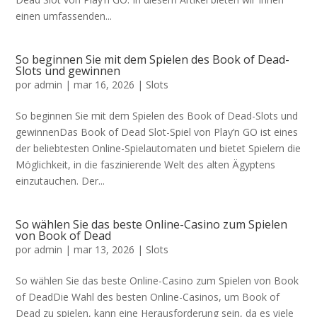
einen umfassenden...
So beginnen Sie mit dem Spielen des Book of Dead-
Slots und gewinnen
por
admin
|
mar 16, 2026
|
Slots
So beginnen Sie mit dem Spielen des Book of Dead-Slots und
gewinnenDas Book of Dead Slot-Spiel von Play’n GO ist eines
der beliebtesten Online-Spielautomaten und bietet Spielern die
Möglichkeit, in die faszinierende Welt des alten Ägyptens
einzutauchen. Der...
So wählen Sie das beste Online-Casino zum Spielen
von Book of Dead
por
admin
|
mar 13, 2026
|
Slots
So wählen Sie das beste Online-Casino zum Spielen von Book
of DeadDie Wahl des besten Online-Casinos, um Book of
Dead zu spielen, kann eine Herausforderung sein, da es viele