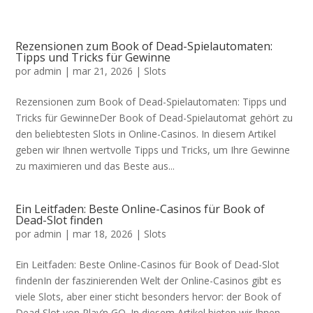
Rezensionen zum Book of Dead-Spielautomaten:
Tipps und Tricks für Gewinne
por
admin
|
mar 21, 2026
|
Slots
Rezensionen zum Book of Dead-Spielautomaten: Tipps und
Tricks für GewinneDer Book of Dead-Spielautomat gehört zu
den beliebtesten Slots in Online-Casinos. In diesem Artikel
geben wir Ihnen wertvolle Tipps und Tricks, um Ihre Gewinne
zu maximieren und das Beste aus...
Ein Leitfaden: Beste Online-Casinos für Book of
Dead-Slot finden
por
admin
|
mar 18, 2026
|
Slots
Ein Leitfaden: Beste Online-Casinos für Book of Dead-Slot
findenIn der faszinierenden Welt der Online-Casinos gibt es
viele Slots, aber einer sticht besonders hervor: der Book of
Dead Slot von Play’n GO. In diesem Artikel bieten wir Ihnen