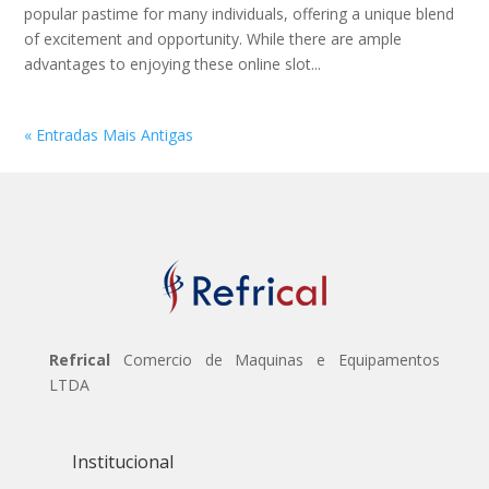
popular pastime for many individuals, offering a unique blend
of excitement and opportunity. While there are ample
advantages to enjoying these online slot...
« Entradas Mais Antigas
Refrical
Comercio de Maquinas e Equipamentos
LTDA
Institucional